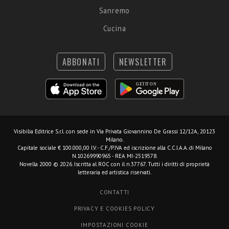
Sanremo
Cucina
ABBONATI
NEWSLETTER
Visibilia Editrice S.r.l.
con sede in Via Privata Giovannino De Grassi 12/12A, 20123
Milano.
Capitale sociale € 100.000,00 I.V. - C.F./P.IVA ed iscrizione alla C.C.I.A.A. di Milano
N.10269990965 - REA MI-2519578.
Novella 2000 © 2026. Iscritta al ROC con il n.37767. Tutti i diritti di proprietà
letteraria ed artistica riservati.
CONTATTI
PRIVACY E COOKIES POLICY
IMPOSTAZIONI COOKIE