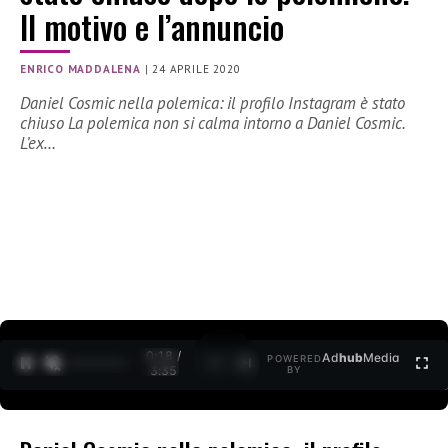
Il motivo e l’annuncio
ENRICO MADDALENA
|
24 APRILE 2020
Daniel Cosmic nella polemica: il profilo Instagram è stato
chiuso La polemica non si calma intorno a Daniel Cosmic.
L’ex…
0:19 /
Ad
hub
Media
POWERED
1
/
2
3:35
BY