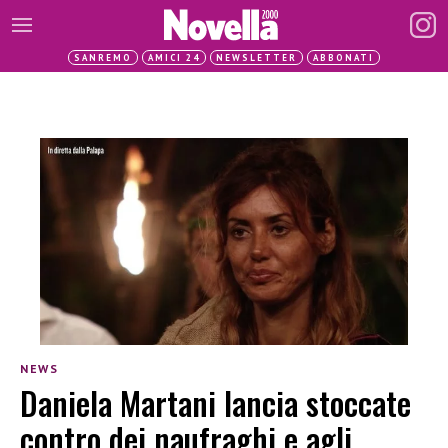
SANREMO
AMICI 24
NEWSLETTER
ABBONATI
NEWS
Daniela Martani lancia stoccate
contro dei naufraghi e agli