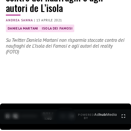
autori de L’isola
ANDREA SANNA
|
13 APRILE 2021
DANIELA MARTANI
ISOLA DEI FAMOSI
Su Twitter Daniela Martani non risparmia stoccate contro dei
naufraghi de L’Isola dei Famosi e agli autori del reality
(FOTO)
0:11 /
Ad
hub
Media
POWERED
1
/
2
1:40
BY