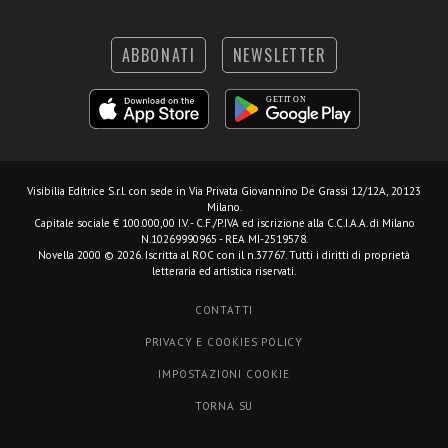
ABBONATI
NEWSLETTER
Visibilia Editrice S.r.l.
con sede in Via Privata Giovannino De Grassi 12/12A, 20123
Milano.
Capitale sociale € 100.000,00 I.V. - C.F./P.IVA ed iscrizione alla C.C.I.A.A. di Milano
N.10269990965 - REA MI-2519578.
Novella 2000 © 2026. Iscritta al ROC con il n.37767. Tutti i diritti di proprietà
letteraria ed artistica riservati.
CONTATTI
PRIVACY E COOKIES POLICY
IMPOSTAZIONI COOKIE
TORNA SU