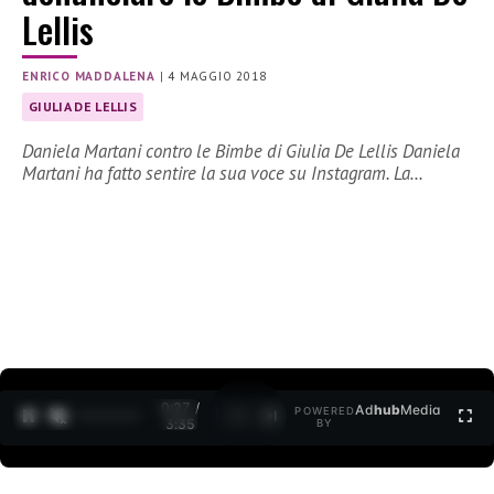
Lellis
ENRICO MADDALENA
|
4 MAGGIO 2018
GIULIA DE LELLIS
Daniela Martani contro le Bimbe di Giulia De Lellis Daniela
Martani ha fatto sentire la sua voce su Instagram. La…
0:27 /
Ad
hub
Media
POWERED
1
/
2
3:35
BY