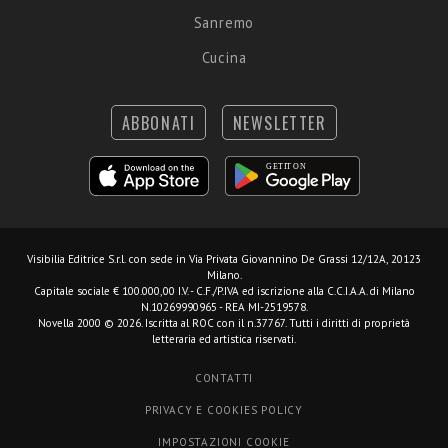
Sanremo
Cucina
ABBONATI
NEWSLETTER
Visibilia Editrice S.r.l.
con sede in Via Privata Giovannino De Grassi 12/12A, 20123
Milano.
Capitale sociale € 100.000,00 I.V. - C.F./P.IVA ed iscrizione alla C.C.I.A.A. di Milano
N.10269990965 - REA MI-2519578.
Novella 2000 © 2026. Iscritta al ROC con il n.37767. Tutti i diritti di proprietà
letteraria ed artistica riservati.
CONTATTI
PRIVACY E COOKIES POLICY
IMPOSTAZIONI COOKIE