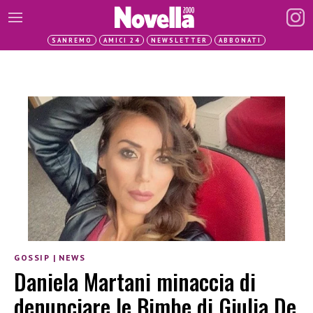
SANREMO
AMICI 24
NEWSLETTER
ABBONATI
GOSSIP
|
NEWS
Daniela Martani minaccia di
denunciare le Bimbe di Giulia De