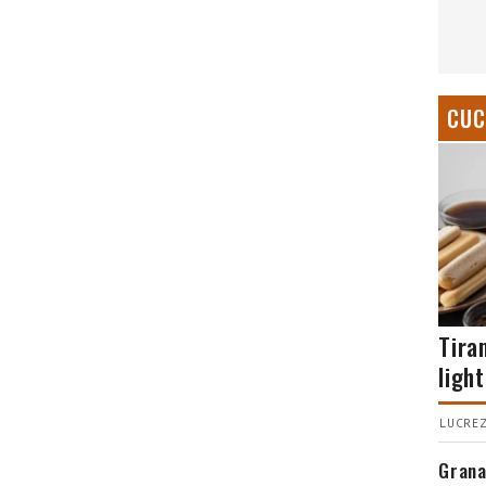
CUC
Tira
light
LUCREZ
Grana