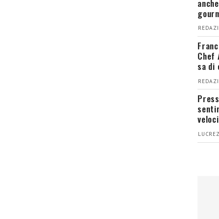
anche
gour
REDAZI
Franc
Chef 
sa di
REDAZI
Press
senti
veloci
LUCREZ