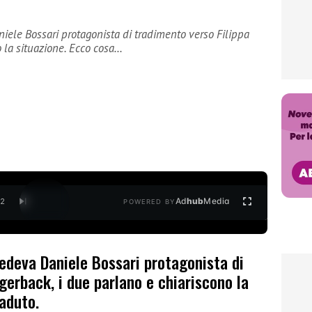
iele Bossari protagonista di tradimento verso Filippa
o la situazione. Ecco cosa…
Ad
hub
Media
/
2
POWERED BY
edeva Daniele Bossari protagonista di
gerback, i due parlano e chiariscono la
aduto.