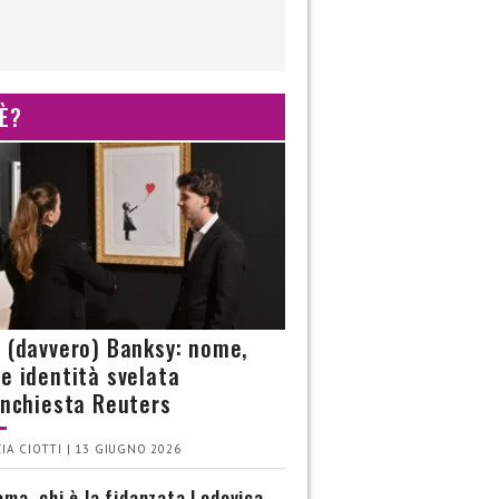
 È?
è (davvero) Banksy: nome,
 e identità svelata
’inchiesta Reuters
IA CIOTTI | 13 GIUGNO 2026
ma, chi è la fidanzata Lodovica