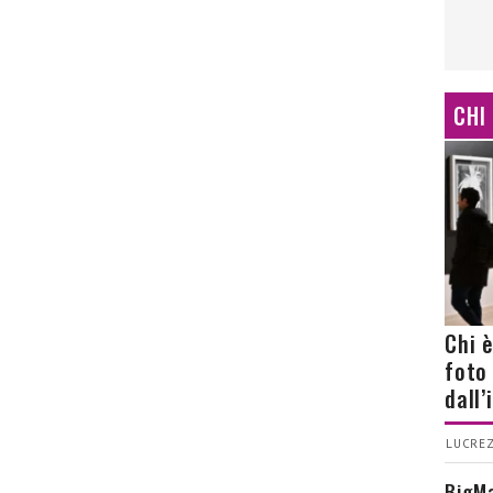
CHI
Chi 
foto
dall
LUCREZ
BigMa