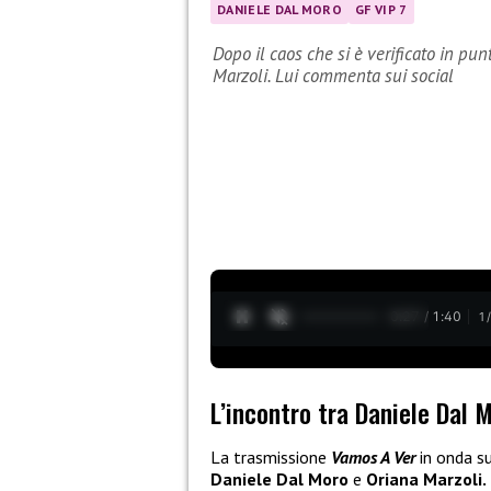
DANIELE DAL MORO
GF VIP 7
Dopo il caos che si è verificato in p
Marzoli. Lui commenta sui social
0:28 / 1:40
1
L’incontro tra Daniele Dal 
La trasmissione
Vamos A Ver
in onda s
Daniele Dal Moro
e
Oriana Marzoli.