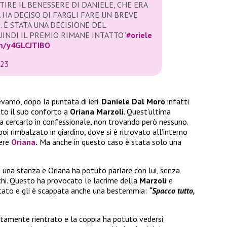
IRE IL BENESSERE DI DANIELE, CHE ERA
 HA DECISO DI FARGLI FARE UN BREVE
 È STATA UNA DECISIONE DEL
INDI IL PREMIO RIMANE INTATTO”
#oriele
om/y4GLCJTIBO
023
evamo, dopo la puntata di ieri.
Daniele Dal Moro
infatti
tto il suo conforto a
Oriana Marzoli
. Quest’ultima
 a cercarlo in confessionale, non trovando però nessuno.
oi rimbalzato in giardino, dove si è ritrovato all’interno
dere
Oriana
.
Ma anche in questo caso è stata solo una
n una stanza e Oriana ha potuto parlare con lui, senza
chi. Questo ha provocato le lacrime della
Marzoli
e
ttato e gli è scappata anche una bestemmia:
“Spacco tutto,
tamente rientrato e la coppia ha potuto vedersi