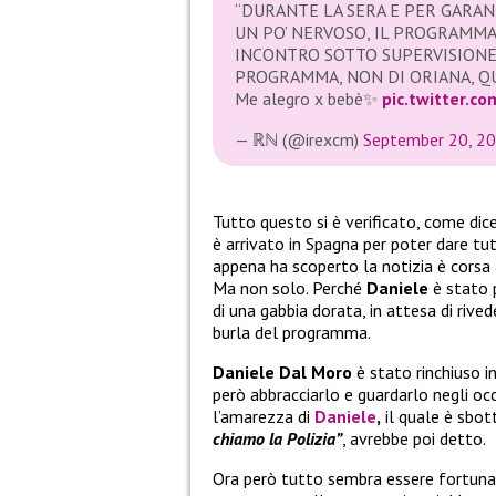
“DURANTE LA SERA E PER GARANT
UN PO’ NERVOSO, IL PROGRAMMA
INCONTRO SOTTO SUPERVISIONE.
PROGRAMMA, NON DI ORIANA, QU
Me alegro x bebè✨
pic.twitter.c
— ℝℕ (@irexcm)
September 20, 2
Tutto questo si è verificato, come dic
è arrivato in Spagna per poter dare tu
appena ha scoperto la notizia è corsa
Ma non solo. Perché
Daniele
è stato p
di una gabbia dorata, in attesa di rive
burla del programma.
Daniele Dal Moro
è stato rinchiuso i
però abbracciarlo e guardarlo negli oc
l’amarezza di
Daniele
,
il quale è sbo
chiamo la Polizia”
, avrebbe poi detto.
Ora però tutto sembra essere fortuna