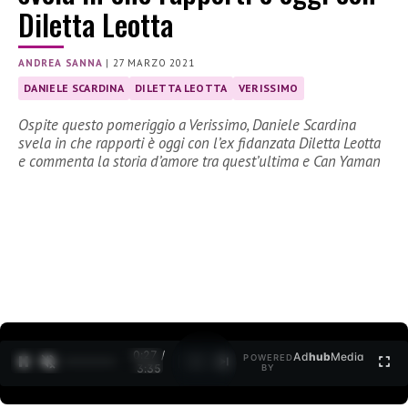
Diletta Leotta
ANDREA SANNA
|
27 MARZO 2021
DANIELE SCARDINA
DILETTA LEOTTA
VERISSIMO
Ospite questo pomeriggio a Verissimo, Daniele Scardina
svela in che rapporti è oggi con l’ex fidanzata Diletta Leotta
e commenta la storia d’amore tra quest’ultima e Can Yaman
0:27 /
Ad
hub
Media
POWERED
1
/
2
3:35
BY