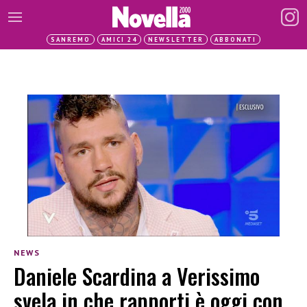
SANREMO
AMICI 24
NEWSLETTER
ABBONATI
NEWS
Daniele Scardina a Verissimo
svela in che rapporti è oggi con