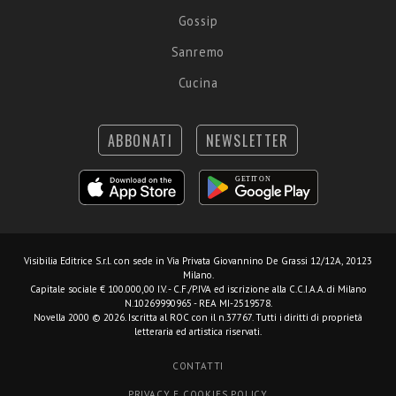
Gossip
Sanremo
Cucina
ABBONATI
NEWSLETTER
Visibilia Editrice S.r.l.
con sede in Via Privata Giovannino De Grassi 12/12A, 20123
Milano.
Capitale sociale € 100.000,00 I.V. - C.F./P.IVA ed iscrizione alla C.C.I.A.A. di Milano
N.10269990965 - REA MI-2519578.
Novella 2000 © 2026. Iscritta al ROC con il n.37767. Tutti i diritti di proprietà
letteraria ed artistica riservati.
CONTATTI
PRIVACY E COOKIES POLICY