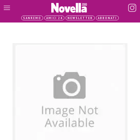
SANREMO
AMICI 24
NEWSLETTER
ABBONATI