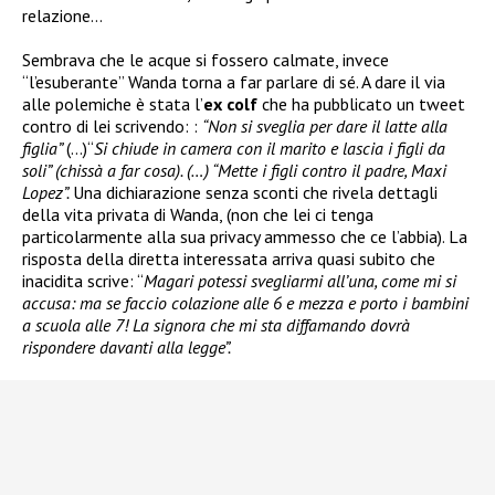
relazione…
Sembrava che le acque si fossero calmate, invece
“l’esuberante” Wanda torna a far parlare di sé. A dare il via
alle polemiche è stata l’
ex colf
che ha pubblicato un tweet
contro di lei scrivendo: :
“Non si sveglia per dare il latte alla
figlia”
(…)“
Si chiude in camera con il marito e lascia i figli da
soli
” (chissà a far cosa). (…) “Mette i figli contro il padre, Maxi
Lopez”.
Una dichiarazione senza sconti che rivela dettagli
della vita privata di Wanda, (non che lei ci tenga
particolarmente alla sua privacy ammesso che ce l’abbia). La
risposta della diretta interessata arriva quasi subito che
inacidita scrive: “
Magari potessi svegliarmi all’una, come mi si
accusa: ma se faccio colazione alle 6 e mezza e porto i bambini
a scuola alle 7! La signora che mi sta diffamando dovrà
rispondere davanti alla legge”.