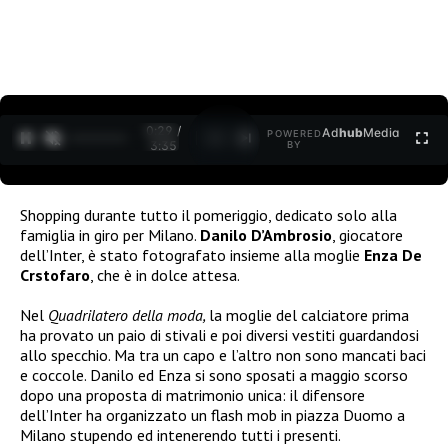
0:30 /
Ad
hub
Media
POWERED
1
/
2
3:35
BY
Shopping durante tutto il pomeriggio, dedicato solo alla
famiglia in giro per Milano.
Danilo D’Ambrosio
, giocatore
dell’Inter, è stato fotografato insieme alla moglie
Enza De
Crstofaro
, che è in dolce attesa.
Nel
Quadrilatero della moda,
la moglie del calciatore prima
ha provato un paio di stivali e poi diversi vestiti guardandosi
allo specchio. Ma tra un capo e l’altro non sono mancati baci
e coccole. Danilo ed Enza si sono sposati a maggio scorso
dopo una proposta di matrimonio unica: il difensore
dell’Inter ha organizzato un flash mob in piazza Duomo a
Milano stupendo ed intenerendo tutti i presenti.