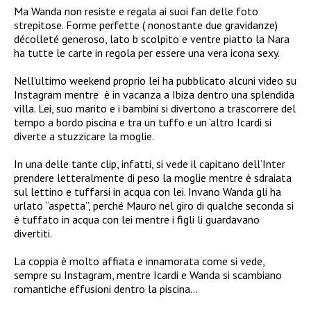
Ma Wanda non resiste e regala ai suoi fan delle foto
strepitose. Forme perfette ( nonostante due gravidanze)
décolleté generoso, lato b scolpito e ventre piatto la Nara
ha tutte le carte in regola per essere una vera icona sexy.
Nell’ultimo weekend proprio lei ha pubblicato alcuni video su
Instagram mentre è in vacanza a Ibiza dentro una splendida
villa. Lei, suo marito e i bambini si divertono a trascorrere del
tempo a bordo piscina e tra un tuffo e un ‘altro Icardi si
diverte a stuzzicare la moglie.
In una delle tante clip, infatti, si vede il capitano dell’Inter
prendere letteralmente di peso la moglie mentre è sdraiata
sul lettino e tuffarsi in acqua con lei. Invano Wanda gli ha
urlato “aspetta”, perché Mauro nel giro di qualche seconda si
è tuffato in acqua con lei mentre i figli li guardavano
divertiti.
La coppia è molto affiata e innamorata come si vede,
sempre su Instagram, mentre Icardi e Wanda si scambiano
romantiche effusioni dentro la piscina…