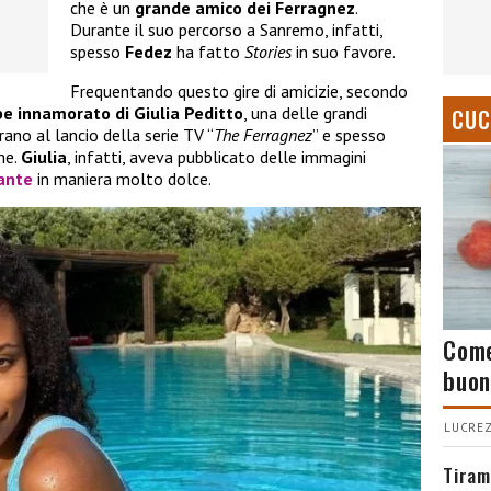
che è un
grande amico dei Ferragnez
.
Durante il suo percorso a Sanremo, infatti,
spesso
Fedez
ha fatto
Stories
in suo favore.
Frequentando questo gire di amicizie, secondo
be innamorato di Giulia Peditto
, una delle grandi
CUC
rano al lancio della serie TV “
The Ferragnez
” e spesso
me.
Giulia
, infatti, aveva pubblicato delle immagini
ante
in maniera molto dolce.
Come
buon
LUCREZ
Tiram