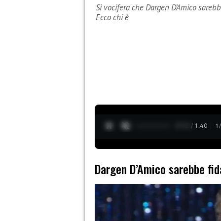
Si vocifera che Dargen D’Amico sarebbe
Ecco chi è
0:13 / 1:40
1
Dargen D’Amico sarebbe fid