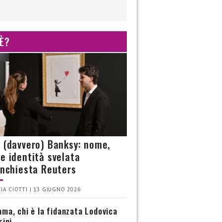
 È?
è (davvero) Banksy: nome,
 e identità svelata
’inchiesta Reuters
IA CIOTTI | 13 GIUGNO 2026
ma, chi è la fidanzata Lodovica
rini