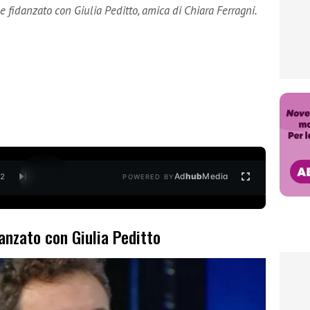
 fidanzato con Giulia Peditto, amica di Chiara Ferragni.
Ad
hub
Media
/
2
POWERED BY
anzato con Giulia Peditto