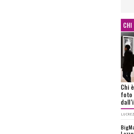
CHI
Chi 
foto
dall
LUCREZ
BigMa
Lazze