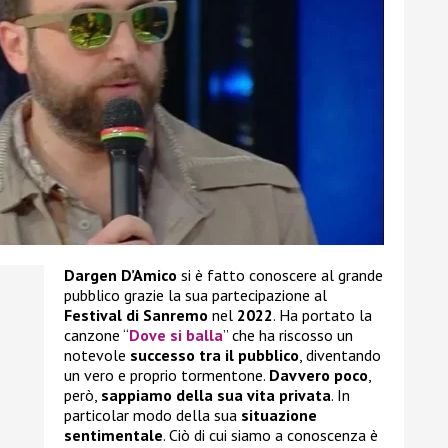
Dargen D’Amico
si è fatto conoscere al grande
pubblico grazie la sua partecipazione al
Festival di Sanremo
nel
2022
. Ha portato la
canzone “
Dove si balla
” che ha riscosso un
notevole
successo tra il pubblico
, diventando
un vero e proprio tormentone.
Davvero poco
,
però,
sappiamo della sua
vita privata
. In
particolar modo della sua
situazione
sentimentale
. Ciò di cui siamo a conoscenza è