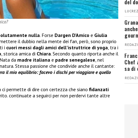
del d
LUCREZ
Grana
mico?
anche
gour
ssolutamente nulla
. Forse
Dargen D’Amico
e
Giulia
mettere il dubbio nella mente dei fan, però, sono proprio
REDAZI
i i
cuori messi dagli amici dell’istruttrice di yoga
, tra i
o
, storica amica di
Chiara
. Secondo quanto riporta anche il
Franc
 Nata da
madre italiana
e
padre senegalese
, nel
Chef 
 natura. Stessa passione che condivide anche il cantante:
sa di
ra il mio equilibrio: facevo i dischi per viaggiare e quello
REDAZI
 ci permette di dire con certezza che siano
fidanzati
ito. continuate a seguirci per non perdervi tante altre