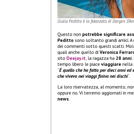
Giulia Peditto è la fidanzata di Dargen D’A
Questo non
potrebbe significare a
Peditto
sono soltanto grandi amici. A 
dei commenti sotto questi scatti. Molt
quali anche quello di
Veronica Ferrar
sito
Deejay.it
, la ragazza ha
28 anni
.
tempo libero le piace
viaggiare
nella
“
È quello che ho fatto per dieci anni ed e
che vivevo nei viaggi finiva nei dischi
“.
La loro riservatezza, al momento, non
oppure no. Vi terremo aggiornati in mer
news
.