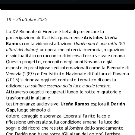
18 – 26 ottobre 2025
La XV Biennale di Firenze è lieta di presentare la
partecipazione dell’artista panamense
Aristides Ureña
Ramos
con la videoinstallazione
Darién non è una rotta (Gli
altari del dolore),
un’opera che intreccia memoria, migrazione
e spiritualità in un racconto di intensa forza visiva e umana.
Questo progetto, concepito negli anni Novanta e già
esposto in prestigiose sedi internazionali come la Biennale di
Venezia (1997) e l’ex Istituto Nazionale di Cultura di Panama
(2015) si rinnova oggi nel contesto tematico di questa
edizione:
La sublime essenza della luce e delle tenebre.
Attraverso oggetti recuperati lungo le rotte migratorie e
trasformati in altari e
testimonianze audiovisive,
Ureña Ramos
esplora il
Darién
Gap
, luogo simbolo di
dolore, coraggio e speranza. L’opera si fa rito laico e
riflessione universale sulla condizione umana: la luce dei
sogni e dei ricordi che resiste all’ombra dello sradicamento.
Con Darién non è una rotta (Gli altari del dolore) l’artista