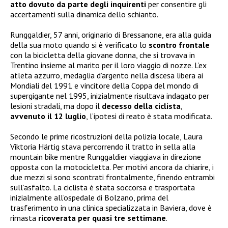
atto dovuto da parte degli inquirenti
per consentire gli
accertamenti sulla dinamica dello schianto.
Runggaldier, 57 anni, originario di Bressanone, era alla guida
della sua moto quando si è verificato lo
scontro frontale
con la bicicletta della giovane donna, che si trovava in
Trentino insieme al marito per il loro viaggio di nozze. L’ex
atleta azzurro, medaglia d’argento nella discesa libera ai
Mondiali del 1991 e vincitore della Coppa del mondo di
supergigante nel 1995, inizialmente risultava indagato per
lesioni stradali, ma dopo il
decesso della ciclista
,
avvenuto il 12 luglio
, l’ipotesi di reato è stata modificata.
Secondo le prime ricostruzioni della polizia locale, Laura
Viktoria Härtig stava percorrendo il tratto in sella alla
mountain bike mentre Runggaldier viaggiava in direzione
opposta con la motocicletta. Per motivi ancora da chiarire, i
due mezzi si sono scontrati frontalmente, finendo entrambi
sull’asfalto. La ciclista è stata soccorsa e trasportata
inizialmente all’ospedale di Bolzano, prima del
trasferimento in una clinica specializzata in Baviera, dove è
rimasta
ricoverata per quasi tre settimane
.