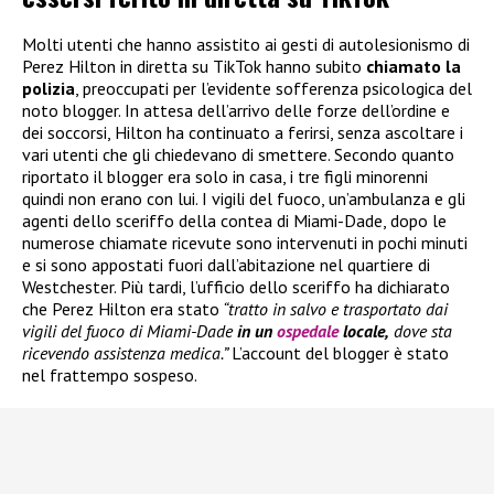
Molti utenti che hanno assistito ai gesti di autolesionismo di
Perez Hilton in diretta su TikTok hanno subito
chiamato la
polizia
, preoccupati per l’evidente sofferenza psicologica del
noto blogger. In attesa dell’arrivo delle forze dell’ordine e
dei soccorsi, Hilton ha continuato a ferirsi, senza ascoltare i
vari utenti che gli chiedevano di smettere. Secondo quanto
riportato il blogger era solo in casa, i tre figli minorenni
quindi non erano con lui. I vigili del fuoco, un’ambulanza e gli
agenti dello sceriffo della contea di Miami-Dade, dopo le
numerose chiamate ricevute sono intervenuti in pochi minuti
e si sono appostati fuori dall’abitazione nel quartiere di
Westchester. Più tardi, l’ufficio dello sceriffo ha dichiarato
che Perez Hilton era stato
“tratto in salvo e trasportato dai
vigili del fuoco di Miami-Dade
in un
ospedale
locale,
dove sta
ricevendo assistenza medica.”
L’account del blogger è stato
nel frattempo sospeso.