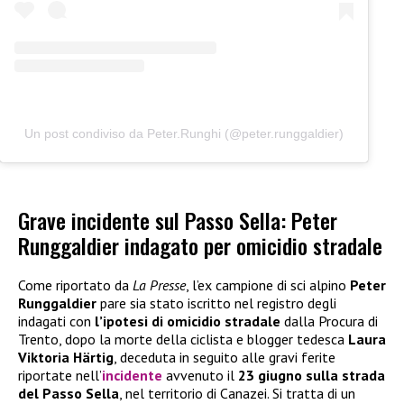
Un post condiviso da Peter.Runghi (@peter.runggaldier)
Grave incidente sul Passo Sella: Peter
Runggaldier indagato per omicidio stradale
Come riportato da
La Presse
, l’ex campione di sci alpino
Peter
Runggaldier
pare sia stato iscritto nel registro degli
indagati con
l’ipotesi di omicidio stradale
dalla Procura di
Trento, dopo la morte della ciclista e blogger tedesca
Laura
Viktoria Härtig
, deceduta in seguito alle gravi ferite
riportate nell’
incidente
avvenuto il
23 giugno sulla strada
del Passo Sella
, nel territorio di Canazei. Si tratta di un