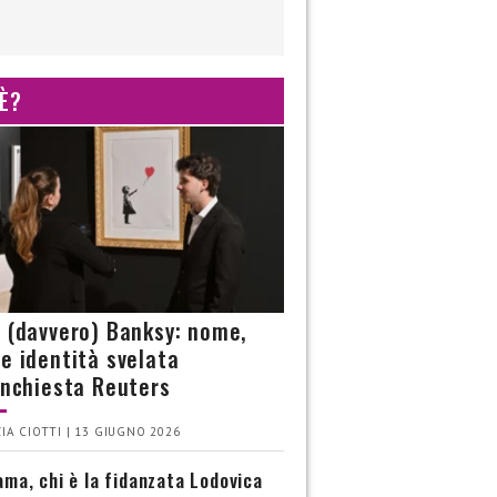
 È?
è (davvero) Banksy: nome,
 e identità svelata
’inchiesta Reuters
IA CIOTTI | 13 GIUGNO 2026
ma, chi è la fidanzata Lodovica