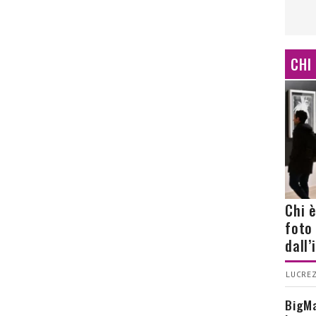
CHI
Chi 
foto
dall
LUCREZ
BigMa