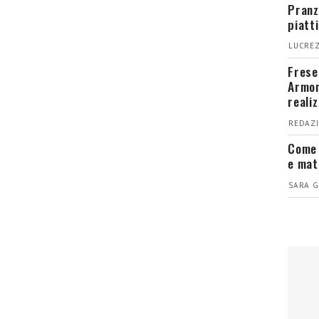
Pranz
piatt
LUCREZ
Fresel
Armon
reali
REDAZI
Come 
e mat
SARA G