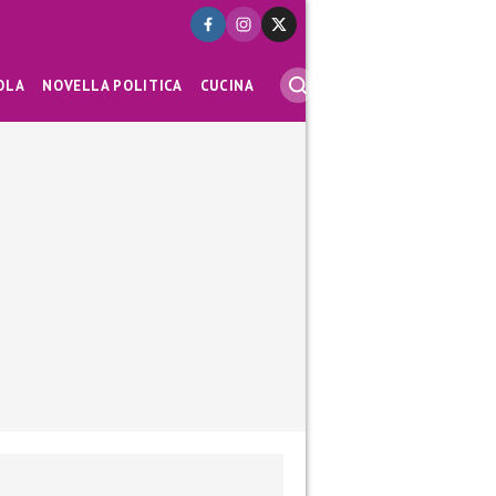
OLA
NOVELLA POLITICA
CUCINA