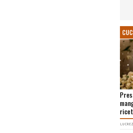
CUC
Pres
mang
rice
LUCREZ