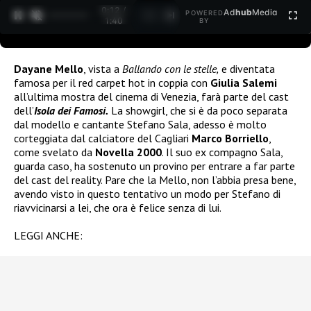
0:12 /
Ad
hub
Media
POWERED
1
/
2
1:40
BY
Dayane Mello
, vista a
Ballando con le stelle,
e diventata
famosa per il red carpet hot in coppia con
Giulia Salemi
all’ultima mostra del cinema di Venezia, farà parte del cast
dell’
Isola dei Famosi.
La showgirl, che si è da poco separata
dal modello e cantante Stefano Sala, adesso è molto
corteggiata dal calciatore del Cagliari
Marco Borriello
,
come svelato da
Novella 2000
. Il suo ex compagno Sala,
guarda caso, ha sostenuto un provino per entrare a far parte
del cast del reality. Pare che la Mello, non l’abbia presa bene,
avendo visto in questo tentativo un modo per Stefano di
riavvicinarsi a lei, che ora è felice senza di lui.
LEGGI ANCHE: