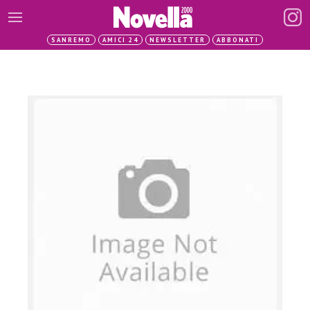
SANREMO
AMICI 24
NEWSLETTER
ABBONATI