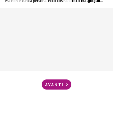
Ma non è l’unica persona. Ecco cos’ha scritto
Malgioglio
…
AVANTI