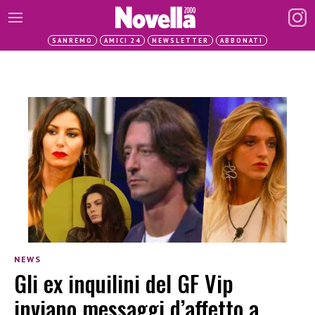
SANREMO
AMICI 24
NEWSLETTER
ABBONATI
NEWS
Gli ex inquilini del GF Vip
inviano messaggi d’affetto a