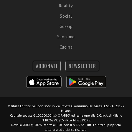
Reality
Social
Gossip
Sanremo
Cucina
ABBONATI
NEWSLETTER
Visibilia Editrice S.r.l.
con sede in Via Privata Giovannino De Grassi 12/12A, 20123
Milano.
Capitale sociale € 100.000,00 I.V. - C.F./P.IVA ed iscrizione alla C.C.I.A.A. di Milano
N.10269990965 - REA MI-2519578.
Novella 2000 © 2026. Iscritta al ROC con il n.37767. Tutti i diritti di proprietà
letteraria ed artistica riservati.