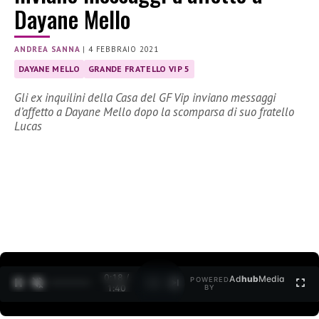
Dayane Mello
ANDREA SANNA
|
4 FEBBRAIO 2021
DAYANE MELLO
GRANDE FRATELLO VIP 5
Gli ex inquilini della Casa del GF Vip inviano messaggi
d’affetto a Dayane Mello dopo la scomparsa di suo fratello
Lucas
0:19 /
Ad
hub
Media
POWERED
1
/
2
1:40
BY