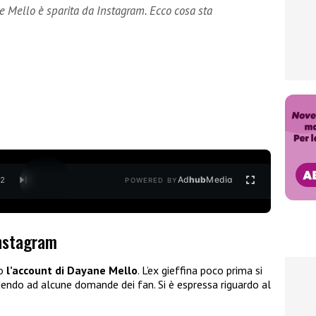
e Mello è sparita da Instagram. Ecco cosa sta
Ad
hub
Media
/
2
POWERED BY
Instagram
to
l’account di Dayane Mello
. L’ex gieffina poco prima si
endo ad alcune domande dei fan. Si è espressa riguardo al