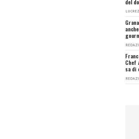
del d
LUCREZ
Grana
anche
gour
REDAZI
Franc
Chef 
sa di
REDAZI