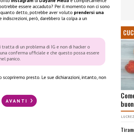
rofilo
Instagram
di
Dayane Mello
è completamente
 potrebbe essere accaduto? Per il momento non ci sono
opo quanto detto, potrebbe aver voluto
prendersi una
 indiscrezioni, però, darebbero la colpa a un
CUC
i tratta di un problema di IG e non di hacker o
ia una conferma ufficiale e che questo possa essere
nel panico.
o scopriremo presto. Le sue dichiarazioni, intanto, non
Come
AVANTI
buon
LUCREZ
Tiram