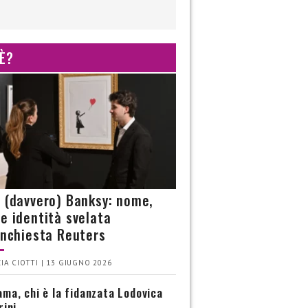
 È?
è (davvero) Banksy: nome,
 e identità svelata
’inchiesta Reuters
IA CIOTTI | 13 GIUGNO 2026
ma, chi è la fidanzata Lodovica
rini