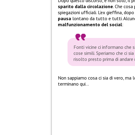
Dopo questo discorso, e non solo, il p
sparito dalla circolazione
. Che cosa
spiegazioni ufficiali. L’ex gieffina, d
pausa
lontano da tutto e tutti. Alcune
malfunzionamento del social
:
Fonti vicine ci informano che s
cose simili. Speriamo che ci s
risolto presto prima di andare 
Non sappiamo cosa ci sia di vero, ma l
terminano qui…