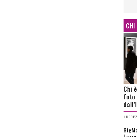
CHI
Chi 
foto
dall
LUCREZ
BigMa
Lazze