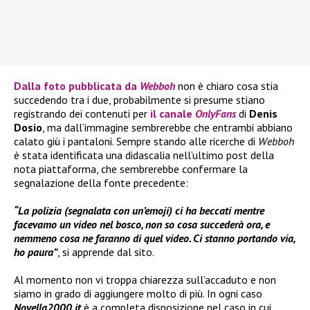
Dalla foto pubblicata da
Webboh
non è chiaro cosa stia
succedendo tra i due, probabilmente si presume stiano
registrando dei contenuti per
il canale
OnlyFans
di
Denis
Dosio
, ma dall’immagine sembrerebbe che entrambi abbiano
calato giù i pantaloni. Sempre stando alle ricerche di
Webboh
è stata identificata una didascalia nell’ultimo post della
nota piattaforma, che sembrerebbe confermare la
segnalazione della fonte precedente:
“La polizia (segnalata con un’emoji) ci ha beccati mentre
facevamo un video nel bosco, non so cosa succederà ora, e
nemmeno cosa ne faranno di quel video. Ci stanno portando via,
ho paura”
, si apprende dal sito.
Al momento non vi troppa chiarezza sull’accaduto e non
siamo in grado di aggiungere molto di più. In ogni caso
Novella2000.it
è a completa disposizione nel caso in cui