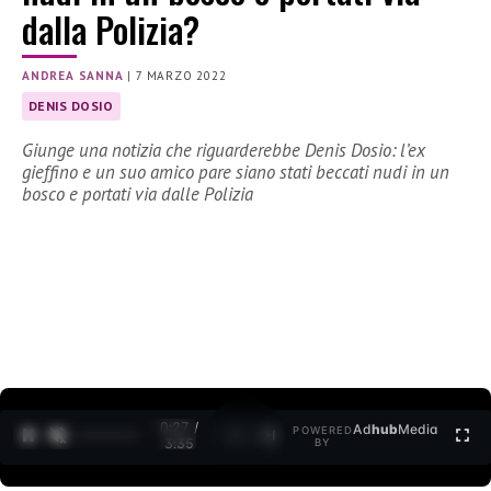
dalla Polizia?
ANDREA SANNA
|
7 MARZO 2022
DENIS DOSIO
Giunge una notizia che riguarderebbe Denis Dosio: l’ex
gieffino e un suo amico pare siano stati beccati nudi in un
bosco e portati via dalle Polizia
0:27 /
Ad
hub
Media
POWERED
1
/
2
3:35
BY