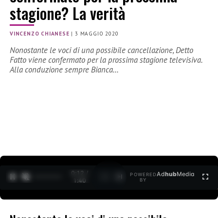
stagione? La verità
VINCENZO CHIANESE
|
3 MAGGIO 2020
Nonostante le voci di una possibile cancellazione, Detto
Fatto viene confermato per la prossima stagione televisiva.
Alla conduzione sempre Bianca…
0:12 /
Ad
hub
Media
POWERED
1
/
2
1:40
BY