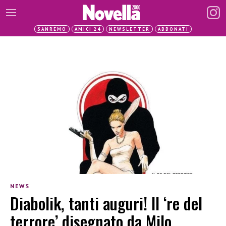
SANREMO
AMICI 24
NEWSLETTER
ABBONATI
NEWS
Diabolik, tanti auguri! Il ‘re del
terrore’ disegnato da Milo