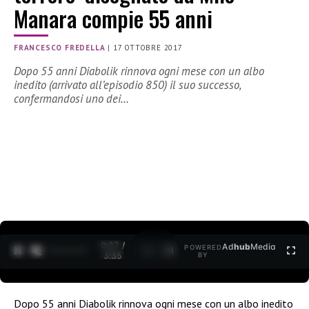
Manara compie 55 anni
FRANCESCO FREDELLA
|
17 OTTOBRE 2017
Dopo 55 anni Diabolik rinnova ogni mese con un albo
inedito (arrivato all’episodio 850) il suo successo,
confermandosi uno dei…
0:27 /
Ad
hub
Media
POWERED
1
/
2
3:35
BY
Dopo 55 anni Diabolik rinnova ogni mese con un albo inedito