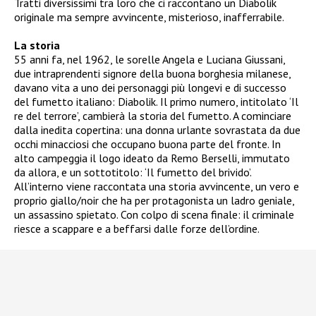
Tratti diversissimi tra loro che ci raccontano un Diabolik
originale ma sempre avvincente, misterioso, inafferrabile.
La storia
55 anni fa, nel 1962, le sorelle Angela e Luciana Giussani,
due intraprendenti signore della buona borghesia milanese,
davano vita a uno dei personaggi più longevi e di successo
del fumetto italiano: Diabolik. Il primo numero, intitolato ‘Il
re del terrore’, cambierà la storia del fumetto. A cominciare
dalla inedita copertina: una donna urlante sovrastata da due
occhi minacciosi che occupano buona parte del fronte. In
alto campeggia il logo ideato da Remo Berselli, immutato
da allora, e un sottotitolo: ‘Il fumetto del brivido’.
All’interno viene raccontata una storia avvincente, un vero e
proprio giallo/noir che ha per protagonista un ladro geniale,
un assassino spietato. Con colpo di scena finale: il criminale
riesce a scappare e a beffarsi dalle forze dell’ordine.