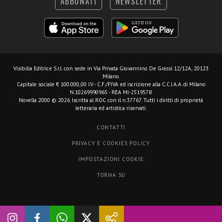
ABBONATI
NEWSLETTER
Visibilia Editrice S.r.l.
con sede in Via Privata Giovannino De Grassi 12/12A, 20123
Milano.
Capitale sociale € 100.000,00 I.V. - C.F./P.IVA ed iscrizione alla C.C.I.A.A. di Milano
N.10269990965 - REA MI-2519578.
Novella 2000 © 2026. Iscritta al ROC con il n.37767. Tutti i diritti di proprietà
letteraria ed artistica riservati.
CONTATTI
PRIVACY E COOKIES POLICY
IMPOSTAZIONI COOKIE
TORNA SU