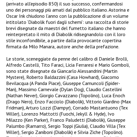
(arrivato all’episodio 850) il suo successo, confermandosi
uno dei personaggi più amati dal pubblico italiano. Astorina e
Oscar Ink chiudono l’anno con la pubblicazione di un volume
intitolato ‘Diabolik fuori dagli schemi’: una raccolta di storie
brevi disegnate da maestri del fumetto italiano che hanno
reinterpretato il mito di Diabolik ridisegnandolo con il loro
stile inconfondibile, a partire dalla provocante copertina
firmata da Milo Manara, autore anche della prefazione.
Le storie, sceneggiate da penne del calibro di Daniele Brolli,
Alfredo Castelli, Tito Faraci, Licia Ferraresi e Mario Gomboli,
sono state disegnate da Giancarlo Alessandrini (Martin
Mystere), Roberto Baldazzini (Casa Howhard), Giacomo
Bevilacqua (A Panda Piace), Giuseppe Camuncoli (Spider-
Man), Massimo Carnevale (Dylan Dog), Claudio Castellini
(Nathan Never), Giorgio Cavazzano (Topolino), Luca Enoch
(Drago Nero), Enzo Facciolo (Diabolik), Vittorio Giardino (Max
Fridman), Arturo Lozzi (Dampyr), Corrado Mastantuono (Tex
Willer), Lorenzo Mattotti (Fuochi, Jekyll & Hyde), Ivo
Milazzo (Ken Parker), Franco Paludetti (Diabolik), Giuseppe
Palumbo (Ramarro), Sergio Toppi (Giulia), Claudio Villa (Tex
Willer), Sergio Zaniboni (Diabolik) e Silvia Ziche (Topolino).