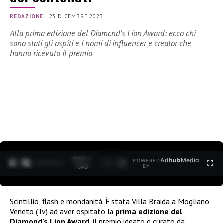
REDAZIONE
|
23 DICEMBRE 2023
Alla prima edizione del Diamond’s Lion Award: ecco chi
sono stati gli ospiti e i nomi di influencer e creator che
hanno ricevuto il premio
0:08 /
Ad
hub
Media
POWERED
1
/
2
1:40
BY
Scintillio, flash e mondanità. È stata Villa Braida a Mogliano
Veneto (Tv) ad aver ospitato la
prima edizione del
Diamond’s Lion Award
, il premio ideato e curato da