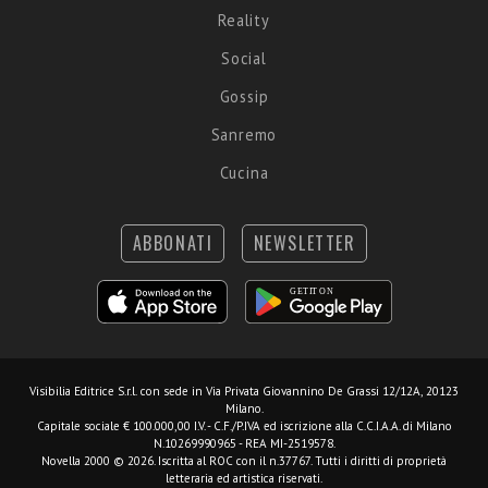
Reality
Social
Gossip
Sanremo
Cucina
ABBONATI
NEWSLETTER
Visibilia Editrice S.r.l.
con sede in Via Privata Giovannino De Grassi 12/12A, 20123
Milano.
Capitale sociale € 100.000,00 I.V. - C.F./P.IVA ed iscrizione alla C.C.I.A.A. di Milano
N.10269990965 - REA MI-2519578.
Novella 2000 © 2026. Iscritta al ROC con il n.37767. Tutti i diritti di proprietà
letteraria ed artistica riservati.