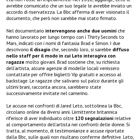
avrebbe comunicato che un suo legale le avrebbe inviato un
accordo di riservatezza. La Bbc afferma di aver visionato il
documento, che però non sarebbe mai stato firmato.
Nel documentario
intervengono anche due uomini
che
hanno lavorato per lungo tempo con i Thirty Seconds to
Mars, indicati con i nomi di fantasia Brad e Simon. I due
descrivono
il disagio
che, secondo loro, si sarebbe
diffuso
nello staff per il modo in cui Leto interagiva con
ragazze
molto giovani. Brad sostiene che, su richiesta
dell’artista, alcune agenzie di modelle locali venissero
contattate per offrire biglietti Vip gratuiti e accesso al
backstage. Le ragazze che salivano sul palco durante gli
ultimi brani, racconta ancora, sarebbero state
successivamente invitate nel camerino.
Le accuse nei confronti di Jared Leto, sottolinea la Bbc,
circolano online da diversi anni. L’emittente britannica
riferisce di aver individuato oltre
120 segnalazioni
relative
al comportamento dell’artista nei confronti delle donne. Si
tratta, al momento, di testimonianze e accuse riportate
dalla Bbc, sulle quali non risultano conferme definitive. Leto,