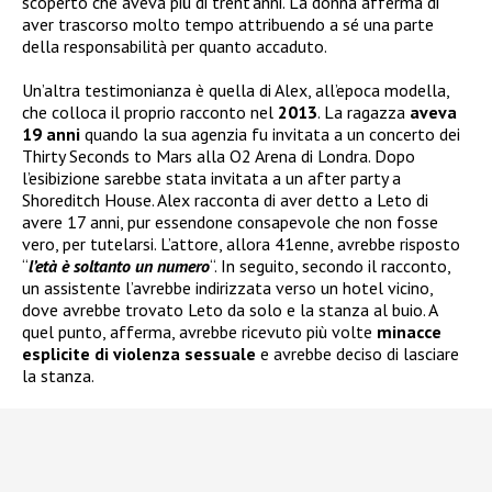
scoperto che aveva più di trent’anni. La donna afferma di
aver trascorso molto tempo attribuendo a sé una parte
della responsabilità per quanto accaduto.
Un’altra testimonianza è quella di Alex, all’epoca modella,
che colloca il proprio racconto nel
2013
. La ragazza
aveva
19 anni
quando la sua agenzia fu invitata a un concerto dei
Thirty Seconds to Mars alla O2 Arena di Londra. Dopo
l’esibizione sarebbe stata invitata a un after party a
Shoreditch House. Alex racconta di aver detto a Leto di
avere 17 anni, pur essendone consapevole che non fosse
vero, per tutelarsi. L’attore, allora 41enne, avrebbe risposto
“
l’età è soltanto un numero
“. In seguito, secondo il racconto,
un assistente l’avrebbe indirizzata verso un hotel vicino,
dove avrebbe trovato Leto da solo e la stanza al buio. A
quel punto, afferma, avrebbe ricevuto più volte
minacce
esplicite di violenza sessuale
e avrebbe deciso di lasciare
la stanza.