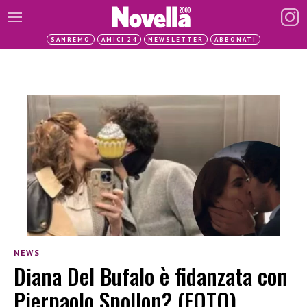
SANREMO
AMICI 24
NEWSLETTER
ABBONATI
NEWS
Diana Del Bufalo è fidanzata con
Pierpaolo Spollon? (FOTO)