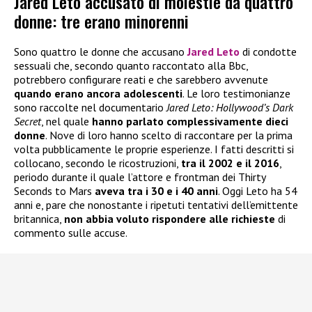
Jared Leto accusato di molestie da quattro
donne: tre erano minorenni
Sono quattro le donne che accusano
Jared Leto
di condotte
sessuali che, secondo quanto raccontato alla Bbc,
potrebbero configurare reati e che sarebbero avvenute
quando erano ancora adolescenti
. Le loro testimonianze
sono raccolte nel documentario
Jared Leto: Hollywood’s Dark
Secret
, nel quale
hanno parlato complessivamente dieci
donne
. Nove di loro hanno scelto di raccontare per la prima
volta pubblicamente le proprie esperienze. I fatti descritti si
collocano, secondo le ricostruzioni,
tra il 2002 e il 2016
,
periodo durante il quale l’attore e frontman dei Thirty
Seconds to Mars
aveva tra i 30 e i 40 anni
. Oggi Leto ha 54
anni e, pare che nonostante i ripetuti tentativi dell’emittente
britannica,
non abbia voluto rispondere alle richieste
di
commento sulle accuse.