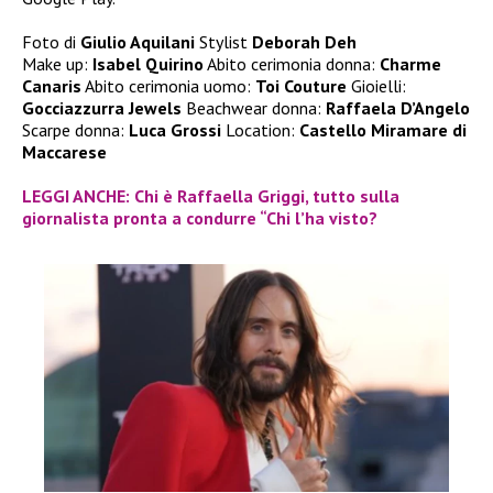
Foto di
Giulio Aquilani
Stylist
Deborah Deh
Make up:
Isabel Quirino
Abito cerimonia donna:
Charme
Canaris
Abito cerimonia uomo:
Toi Couture
Gioielli:
Gocciazzurra Jewels
Beachwear donna:
Raffaela D’Angelo
Scarpe donna:
Luca Grossi
Location:
Castello Miramare di
Maccarese
LEGGI ANCHE: Chi è Raffaella Griggi, tutto sulla
giornalista pronta a condurre “Chi l’ha visto?