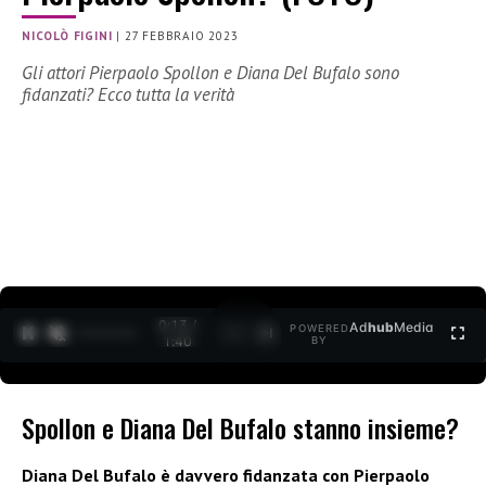
NICOLÒ FIGINI
|
27 FEBBRAIO 2023
Gli attori Pierpaolo Spollon e Diana Del Bufalo sono
fidanzati? Ecco tutta la verità
0:15 /
Ad
hub
Media
POWERED
1
/
2
1:40
BY
Spollon e Diana Del Bufalo stanno insieme?
Diana Del Bufalo è davvero fidanzata con Pierpaolo