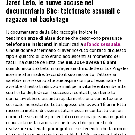
Jared Leto, le nuove accuse nel
documentario Bbc: telefonate sessuali e
ragazze nel backstage
Il documentario della Bbc raccoglie inoltre le
testimonianze di altre donne
che descrivono
presunte
telefonate insistenti
, in alcuni casi a
sfondo sessuale
.
Cinque donne affermano di aver ricevuto contatti di questo
tipo e quattro di loro erano adolescenti al momento dei
fatti. Tra queste c’è Etta, che
nel 2014 aveva 16 anni
quando incontrò Leto in un’agenzia di modelle di Los Angeles
insieme alla madre. Secondo il suo racconto, l’attore si
sarebbe interessato alle sue aspirazioni professionali e le
avrebbe chiesto l’indirizzo email per invitarle entrambe alla
sua festa degli Oscar. I successivi contatti, sostiene la
donna, avrebbero assunto rapidamente una connotazione
sessuale, nonostante Leto sapesse che aveva 16 anni. Etta
racconta inoltre di essere stata messa in contatto con un
uomo che si sarebbe presentato come una persona in grado
di aiutarla nella carriera e che le avrebbe proposto di
realizzare materiale pornografico, sostenendo che la minore
età non fosse un impedimento. Nel 2016, aggiunge, Leto le