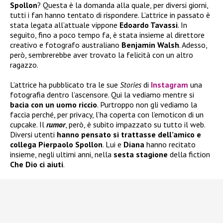
Spollon
? Questa è la domanda alla quale, per diversi giorni,
tutti i fan hanno tentato di rispondere. L’attrice in passato è
stata legata all’attuale vippone
Edoardo Tavassi
. In
seguito, fino a poco tempo fa, è stata insieme al direttore
creativo e fotografo australiano
Benjamin Walsh
. Adesso,
però, sembrerebbe aver trovato la felicità con un altro
ragazzo.
L’attrice ha pubblicato tra le sue
Stories
di
Instagram
una
fotografia dentro l’ascensore. Qui la vediamo mentre si
bacia con un uomo riccio
. Purtroppo non gli vediamo la
faccia perché, per privacy, l’ha coperta con l’emoticon di un
cupcake. Il
rumor
, però, è subito impazzato su tutto il web.
Diversi utenti
hanno pensato si trattasse dell’amico e
collega Pierpaolo Spollon
. Lui e
Diana
hanno recitato
insieme, negli ultimi anni, nella
sesta stagione
della fiction
Che Dio ci aiuti
.