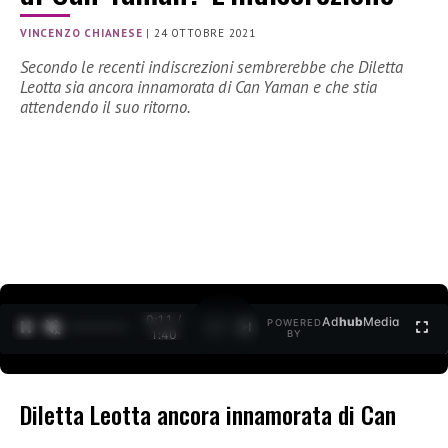
VINCENZO CHIANESE
|
24 OTTOBRE 2021
Secondo le recenti indiscrezioni sembrerebbe che Diletta
Leotta sia ancora innamorata di Can Yaman e che stia
attendendo il suo ritorno.
0:11 /
Ad
hub
Media
POWERED
1
/
2
1:40
BY
Diletta Leotta ancora innamorata di Can