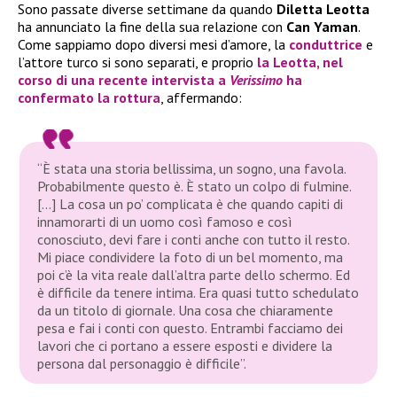
Sono passate diverse settimane da quando
Diletta Leotta
ha annunciato la fine della sua relazione con
Can Yaman
.
Come sappiamo dopo diversi mesi d’amore, la
conduttrice
e
l’attore turco si sono separati, e proprio
la
Leotta
, nel
corso di una recente intervista a
Verissimo
ha
confermato la rottura
, affermando:
“È stata una storia bellissima, un sogno, una favola.
Probabilmente questo è. È stato un colpo di fulmine.
[…] La cosa un po’ complicata è che quando capiti di
innamorarti di un uomo così famoso e così
conosciuto, devi fare i conti anche con tutto il resto.
Mi piace condividere la foto di un bel momento, ma
poi c’è la vita reale dall’altra parte dello schermo. Ed
è difficile da tenere intima. Era quasi tutto schedulato
da un titolo di giornale. Una cosa che chiaramente
pesa e fai i conti con questo. Entrambi facciamo dei
lavori che ci portano a essere esposti e dividere la
persona dal personaggio è difficile”.