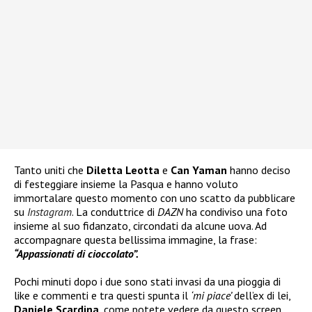
Tanto uniti che
Diletta Leotta
e
Can Yaman
hanno deciso
di festeggiare insieme la Pasqua e hanno voluto
immortalare questo momento con uno scatto da pubblicare
su
Instagram
. La conduttrice di
DAZN
ha condiviso una foto
insieme al suo fidanzato, circondati da alcune uova. Ad
accompagnare questa bellissima immagine, la frase:
“Appassionati di cioccolato”.
Pochi minuti dopo i due sono stati invasi da una pioggia di
like e commenti e tra questi spunta il
‘mi piace’
dell’ex di lei,
Daniele Scardina
, come potete vedere da questo screen.