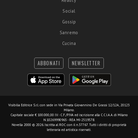
Reality
Social
Gossip
Sanremo
Cucina
ABBONATI
NEWSLETTER
Visibilia Editrice S.r.l.
con sede in Via Privata Giovannino De Grassi 12/12A, 20123
Milano.
Capitale sociale € 100.000,00 I.V. - C.F./P.IVA ed iscrizione alla C.C.I.A.A. di Milano
N.10269990965 - REA MI-2519578.
Novella 2000 © 2026. Iscritta al ROC con il n.37767. Tutti i diritti di proprietà
letteraria ed artistica riservati.