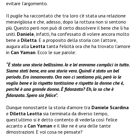
evitare l’argomento.
Il pugile ha raccontato che tra loro c’è stata una relazione
meravigliosa e che, adesso, dopo la rottura non si sentono
più. Questo però non può di certo dissolvere il bene che li ha
uniti.
Daniele
, infatti, ha confessato di volere ancora molto
bene a
Diletta
. E a proposito della storia con l’attore,
augura alla
Leotta
tanta felicità ora che ha trovato l’amore
in
Can Yaman
. Ecco le sue parole:
“È stata una storia bellissima. Io e lei eravamo complici in tutto.
Siamo stati bene, era una storia vera. Quindi è stato un bel
periodo. Ero innamorato. Ora non ci sentiamo più, però io le
voglio bene e la rispetto tantissimo e rispetto la donna che è,
perché è una grande donna. È fidanzata? Eh, lo so che è
fidanzata. Spero sia felice”.
Dunque nonostante la storia d’amore tra
Daniele Scardina
e
Diletta Leotta
sia terminata da diverso tempo,
quest’ultimo si è detto contento di vederla così felice
accanto a
Can Yaman
e il like ne è una delle tante
dimostrazioni. E voi cosa ne pensate?