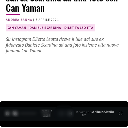
Can Yaman
ANDREA SANNA
|
6 APRILE 2021
CAN YAMAN
DANIELE SCARDINA
DILETTA LEOTTA
Su Instagram Diletta Leotta riceve il like dal suo ex
fidanzato Daniele Scardina ad una foto insieme alla nuova
fiamma Can Yaman
0:28 /
Ad
hub
Media
POWERED
1
/
2
3:35
BY