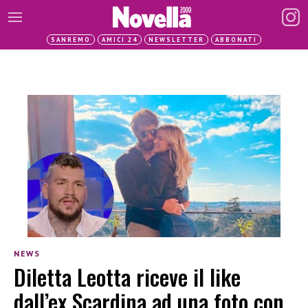
SANREMO
AMICI 24
NEWSLETTER
ABBONATI
NEWS
Diletta Leotta riceve il like
dall’ex Scardina ad una foto con