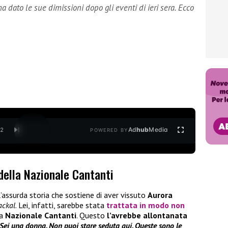
a dato le sue dimissioni dopo gli eventi di ieri sera. Ecco
Ad
hub
Media
/
2
POWERED BY
 della Nazionale Cantanti
’assurda storia che sostiene di aver vissuto
Aurora
ackal
. Lei, infatti, sarebbe stata
trattata in modo non
la
Nazionale Cantanti
. Questo
l’avrebbe allontanata
Sei una donna. Non puoi stare seduta qui. Queste sono le