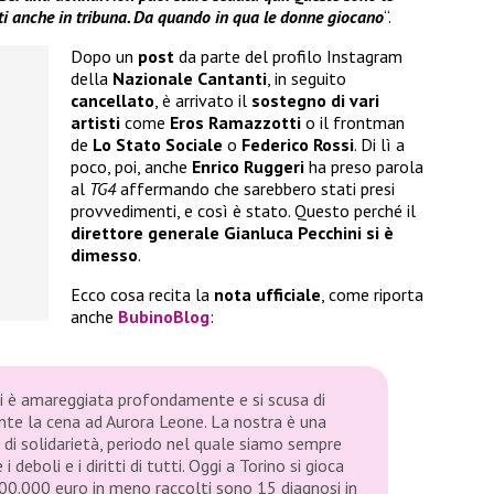
tti anche in tribuna. Da quando in qua le donne giocano
“.
Dopo un
post
da parte del profilo Instagram
della
Nazionale Cantanti
, in seguito
cancellato
, è arrivato il
sostegno di vari
artisti
come
Eros Ramazzotti
o il frontman
de
Lo Stato Sociale
o
Federico Rossi
. Di lì a
poco, poi, anche
Enrico Ruggeri
ha preso parola
al
TG4
affermando che sarebbero stati presi
provvedimenti, e così è stato. Questo perché il
direttore generale
Gianluca Pecchini
si è
dimesso
.
Ecco cosa recita la
nota ufficiale
, come riporta
anche
BubinoBlog
:
i è amareggiata profondamente e si scusa di
nte la cena ad Aurora Leone. La nostra è una
 e di solidarietà, periodo nel quale siamo sempre
 deboli e i diritti di tutti. Oggi a Torino si gioca
00.000 euro in meno raccolti sono 15 diagnosi in