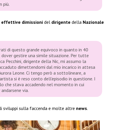
n più.
e
effettive dimissioni
del
dirigente
della
Nazionale
ti di questo grande equivoco in quanto in 40
 dover gestire una simile situazione. Per tutte
ca Pecchini, dirigente della Nic, mi assumo la
 accaduto dimettendomi dal mio incarico in attesa
urora Leone. Ci tengo però a sottolineare, a
rtista si è reso conto dell’episodio in questione. I
ello che stava accadendo nel momento in cui
r andarsene via.
li sviluppi sulla faccenda e molte altre
news
.