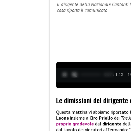
Il dirigente della Nazionale Cantanti h
cosa riporta il comunicato
0:28 / 1:40
1
Le dimissioni del dirigente
Questa mattina vi abbiamo riportato l
Leone
insieme a
Ciro Priello
dei
The J
proprio gradevole
dal
dirigente
del
dal tavolo dei giocatori affermando: “