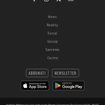
News
Reality
Social
Gossip
Sanremo
Cucina
ABBONATI
NEWSLETTER
Visibilia Editrice S.r.l.
con sede in Via Privata Giovannino De Grassi 12/12A, 20123