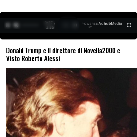
0:27 /
Ad
hub
Media
POWERED
1
/
2
3:35
BY
Donald Trump e il direttore di Novella2000 e
Visto Roberto Alessi