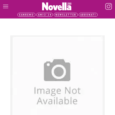
SANREMO
AMICI 24
NEWSLETTER
ABBONATI