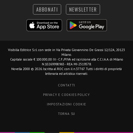
ABBONATI
NEWSLETTER
Visibilia Editrice S.r.l.
con sede in Via Privata Giovannino De Grassi 12/12A, 20123
Milano.
Capitale sociale € 100.000,00 I.V. - C.F./P.IVA ed iscrizione alla C.C.I.A.A. di Milano
N.10269990965 - REA MI-2519578.
Novella 2000 © 2026. Iscritta al ROC con il n.37767. Tutti i diritti di proprietà
letteraria ed artistica riservati.
CONTATTI
PRIVACY E COOKIES POLICY
IMPOSTAZIONI COOKIE
TORNA SU