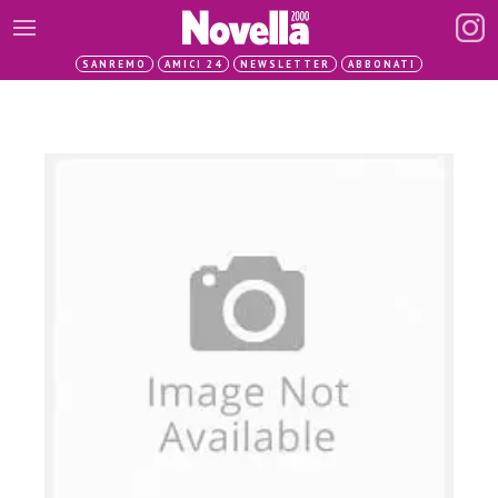
SANREMO
AMICI 24
NEWSLETTER
ABBONATI