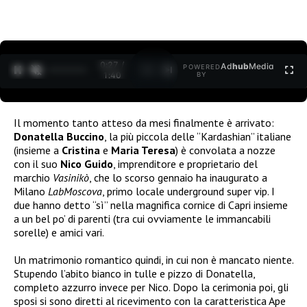
0:27 /
Ad
hub
Media
POWERED
1
/
2
1:40
BY
Il momento tanto atteso da mesi finalmente è arrivato:
Donatella Buccino
, la più piccola delle “Kardashian” italiane
(insieme a
Cristina
e
Maria Teresa
) è convolata a nozze
con il suo
Nico Guido
, imprenditore e proprietario del
marchio
Vasinikò
, che lo scorso gennaio ha inaugurato a
Milano
LabMoscova
, primo locale underground super vip. I
due hanno detto “sì” nella magnifica cornice di Capri insieme
a un bel po’ di parenti (tra cui ovviamente le immancabili
sorelle) e amici vari.
Un matrimonio romantico quindi, in cui non è mancato niente.
Stupendo l’abito bianco in tulle e pizzo di Donatella,
completo azzurro invece per Nico. Dopo la cerimonia poi, gli
sposi si sono diretti al ricevimento con la caratteristica Ape