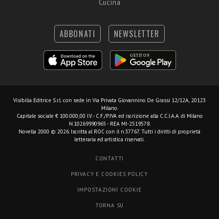
Cucina
ABBONATI
NEWSLETTER
Visibilia Editrice S.r.l.
con sede in Via Privata Giovannino De Grassi 12/12A, 20123
Milano.
Capitale sociale € 100.000,00 I.V. - C.F./P.IVA ed iscrizione alla C.C.I.A.A. di Milano
N.10269990965 - REA MI-2519578.
Novella 2000 © 2026. Iscritta al ROC con il n.37767. Tutti i diritti di proprietà
letteraria ed artistica riservati.
CONTATTI
PRIVACY E COOKIES POLICY
IMPOSTAZIONI COOKIE
TORNA SU