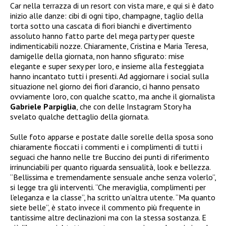
Car nella terrazza di un resort con vista mare, e qui si è dato
inizio alle danze: cibi di ogni tipo, champagne, taglio della
torta sotto una cascata di fiori bianchi e divertimento
assoluto hanno fatto parte del mega party per queste
indimenticabili nozze. Chiaramente, Cristina e Maria Teresa,
damigelle della giornata, non hanno sfigurato: mise
elegante e super sexy per loro, e insieme alla festeggiata
hanno incantato tutti i presenti. Ad aggiornare i social sulla
situazione nel giorno dei fiori d’arancio, ci hanno pensato
ovviamente loro, con qualche scatto, ma anche il giornalista
Gabriele Parpiglia
, che con delle Instagram Story ha
svelato qualche dettaglio della giornata.
Sulle foto apparse e postate dalle sorelle della sposa sono
chiaramente fioccati i commenti e i complimenti di tutti i
seguaci che hanno nelle tre Buccino dei punti di riferimento
irrinunciabili per quanto riguarda sensualità, look e bellezza.
“Bellissima e tremendamente sensuale anche senza volerlo”,
si legge tra gli interventi. “Che meraviglia, complimenti per
l’eleganza e la classe”, ha scritto un’altra utente. “Ma quanto
siete belle”, è stato invece il commento più frequente in
tantissime altre declinazioni ma con la stessa sostanza. E