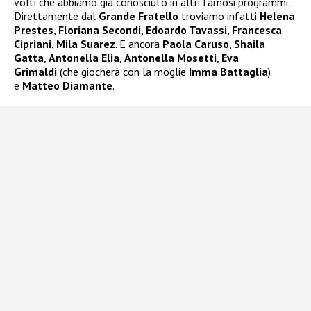
volti che abbiamo già conosciuto in altri famosi programmi.
Direttamente dal
Grande Fratello
troviamo infatti
Helena
Prestes
,
Floriana Secondi
,
Edoardo Tavassi
,
Francesca
Cipriani
,
Mila Suarez
. E ancora
Paola Caruso
,
Shaila
Gatta
,
Antonella Elia
,
Antonella Mosetti
,
Eva
Grimaldi
(che giocherà con la moglie
Imma Battaglia
)
e
Matteo Diamante
.