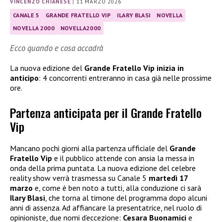
VINCENZO CHIANESE
|
11 MARZO 2026
CANALE 5
GRANDE FRATELLO VIP
ILARY BLASI
NOVELLA
NOVELLA 2000
NOVELLA2000
Ecco quando e cosa accadrà
La nuova edizione del
Grande Fratello Vip inizia in
anticipo
: 4 concorrenti entreranno in casa già nelle prossime
ore.
Partenza anticipata per il Grande Fratello
Vip
Mancano pochi giorni alla partenza ufficiale del
Grande
Fratello Vip
e il pubblico attende con ansia la messa in
onda della prima puntata. La nuova edizione del celebre
reality show verrà trasmessa su Canale 5
martedì 17
marzo
e, come è ben noto a tutti, alla conduzione ci sarà
Ilary Blasi
, che torna al timone del programma dopo alcuni
anni di assenza. Ad affiancare la presentatrice, nel ruolo di
opinioniste, due nomi d’eccezione:
Cesara Buonamici
e