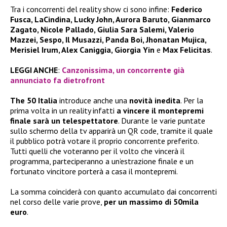
Tra i concorrenti del reality show ci sono infine:
Federico
Fusca, LaCindina, Lucky John, Aurora Baruto, Gianmarco
Zagato, Nicole Pallado, Giulia Sara Salemi, Valerio
Mazzei, Sespo, Il Musazzi, Panda Boi, Jhonatan Mujica,
Merisiel Irum, Alex Caniggia, Giorgia Yin
e
Max Felicitas
.
LEGGI ANCHE
:
Canzonissima, un concorrente già
annunciato fa dietrofront
The 50 Italia
introduce anche una
novità inedita
. Per la
prima volta in un reality infatti
a vincere il montepremi
finale sarà un telespettatore
. Durante le varie puntate
sullo schermo della tv apparirà un QR code, tramite il quale
il pubblico potrà votare il proprio concorrente preferito.
Tutti quelli che voteranno per il volto che vincerà il
programma, parteciperanno a un’estrazione finale e un
fortunato vincitore porterà a casa il montepremi.
La somma coinciderà con quanto accumulato dai concorrenti
nel corso delle varie prove,
per un massimo di 50mila
euro
.