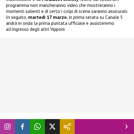
programma non mancheranno video che mostreranno i
momenti salienti e di certo i colpi di scena saranno assicurati.
In seguito,
martedì 17 marzo
, in prima serata su Canale 5
andrà in onda la prima puntata ufficiale e assisteremo
all’ingresso degli altri Vipponi.
Seguite
Novella 2000
anche
su:
Facebook
,
Instagram
e
X
.