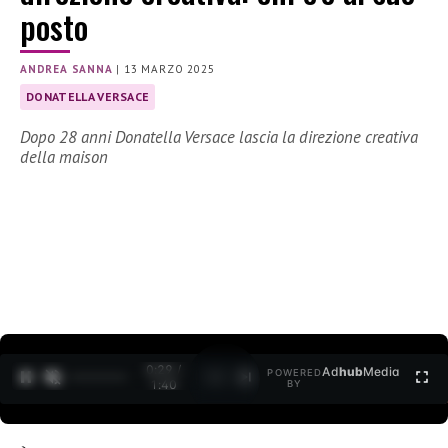
posto
ANDREA SANNA
|
13 MARZO 2025
DONATELLA VERSACE
Dopo 28 anni Donatella Versace lascia la direzione creativa
della maison
0:30 /
Ad
hub
Media
POWERED
1
/
2
1:40
BY