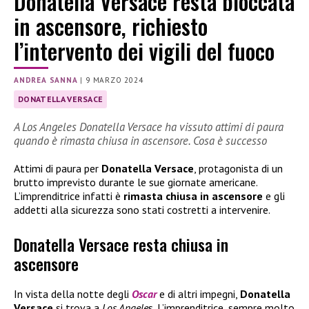
Donatella Versace resta bloccata
in ascensore, richiesto
l’intervento dei vigili del fuoco
ANDREA SANNA
|
9 MARZO 2024
DONATELLA VERSACE
A Los Angeles Donatella Versace ha vissuto attimi di paura
quando è rimasta chiusa in ascensore. Cosa è successo
Attimi di paura per
Donatella Versace
, protagonista di un
brutto imprevisto durante le sue giornate americane.
L’imprenditrice infatti è
rimasta chiusa in ascensore
e gli
addetti alla sicurezza sono stati costretti a intervenire.
Donatella Versace resta chiusa in
ascensore
In vista della notte degli
Oscar
e di altri impegni,
Donatella
Versace
si trova a
Los Angele
s. L’imprenditrice, sempre molto