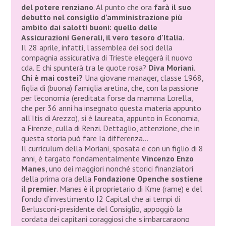
del potere renziano
. Al punto che ora
farà il suo
debutto nel consiglio d’amministrazione più
ambito dai salotti buoni: quello delle
Assicurazioni Generali, il vero tesoro d’Italia
.
Il 28 aprile, infatti, l’assemblea dei soci della
compagnia assicurativa di Trieste eleggerà il nuovo
cda. E chi spunterà tra le quote rosa?
Diva Moriani
.
Chi è mai costei?
Una giovane manager, classe 1968,
figlia di (buona) famiglia aretina, che, con la passione
per l’economia (ereditata forse da mamma Lorella,
che per 36 anni ha insegnato questa materia appunto
all’Itis di Arezzo), si è laureata, appunto in Economia,
a Firenze, culla di Renzi. Dettaglio, attenzione, che in
questa storia può fare la differenza…
Il curriculum della Moriani, sposata e con un figlio di 8
anni, è targato fondamentalmente
Vincenzo Enzo
Manes
, uno dei maggiori nonché storici finanziatori
della prima ora della
Fondazione Open
che sostiene
il premier
. Manes è il proprietario di Kme (rame) e del
fondo d’investimento I2 Capital che ai tempi di
Berlusconi-presidente del Consiglio, appoggiò la
cordata dei capitani coraggiosi che s’imbarcaraono