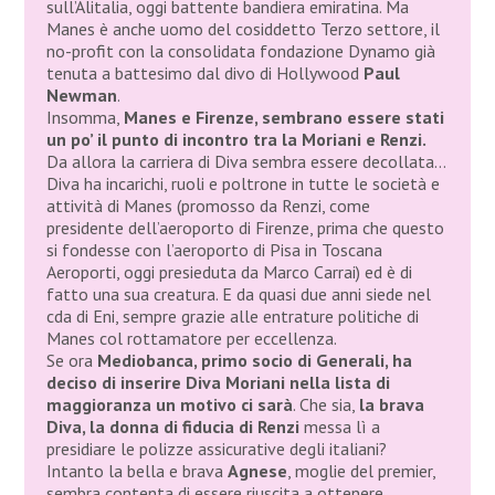
sull’Alitalia, oggi battente bandiera emiratina. Ma
Manes è anche uomo del cosiddetto Terzo settore, il
no-profit con la consolidata fondazione Dynamo già
tenuta a battesimo dal divo di Hollywood
Paul
Newman
.
Insomma,
Manes e Firenze, sembrano essere stati
un po’ il punto di incontro tra la Moriani e Renzi.
Da allora la carriera di Diva sembra essere decollata…
Diva ha incarichi, ruoli e poltrone in tutte le società e
attività di Manes (promosso da Renzi, come
presidente dell’aeroporto di Firenze, prima che questo
si fondesse con l’aeroporto di Pisa in Toscana
Aeroporti, oggi presieduta da Marco Carrai) ed è di
fatto una sua creatura. E da quasi due anni siede nel
cda di Eni, sempre grazie alle entrature politiche di
Manes col rottamatore per eccellenza.
Se ora
Mediobanca, primo socio di Generali, ha
deciso di inserire Diva Moriani nella lista di
maggioranza un motivo ci sarà
. Che sia,
la brava
Diva, la donna di fiducia di Renzi
messa lì a
presidiare le polizze assicurative degli italiani?
Intanto la bella e brava
Agnese
, moglie del premier,
sembra contenta di essere riuscita a ottenere