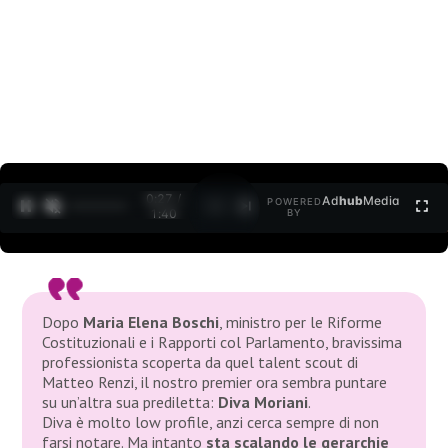
0:27 /
Ad
hub
Media
POWERED
1
/
2
1:40
BY
Dopo
Maria Elena Boschi
, ministro per le Riforme
Costituzionali e i Rapporti col Parlamento, bravissima
professionista scoperta da quel talent scout di
Matteo Renzi, il nostro premier ora sembra puntare
su un’altra sua prediletta:
Diva Moriani
.
Diva è molto low profile, anzi cerca sempre di non
farsi notare. Ma intanto
sta scalando le gerarchie