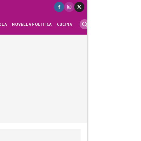
OLA
NOVELLA POLITICA
CUCINA