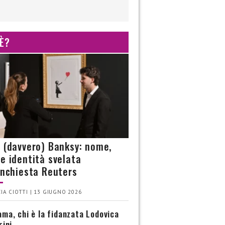
 È?
è (davvero) Banksy: nome,
 e identità svelata
’inchiesta Reuters
IA CIOTTI | 13 GIUGNO 2026
ma, chi è la fidanzata Lodovica
rini