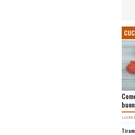
CUC
Come
buon
LUCREZ
Tiram