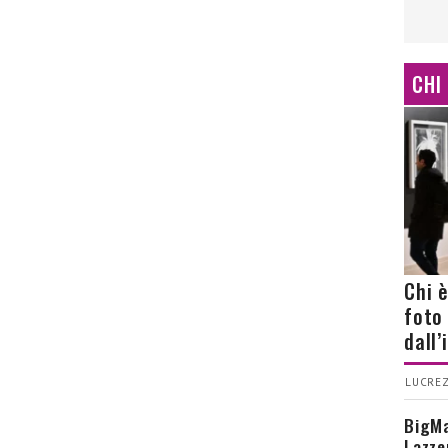
CHI
Chi 
foto
dall
LUCREZ
BigMa
Lazze