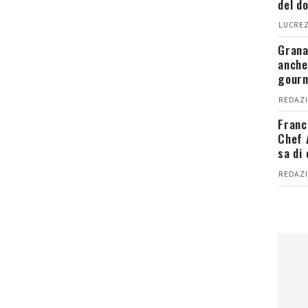
del d
LUCREZ
Grana
anche
gour
REDAZI
Franc
Chef 
sa di
REDAZI