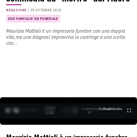
REDAZIONE
|
29 OTTOBRE 2025
DUE FAMIGLIE UN FUNERALE
Maurizio Mattioli è un impresario funebre con una doppia
vita, ma una diagnosi improvvisa lo costringe a una scelta
che…
0:19 /
Ad
hub
Media
POWERED
1
/
2
3:35
BY