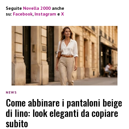
Seguite
Novella 2000
anche
su:
Facebook
,
Instagram
e
X
NEWS
Come abbinare i pantaloni beige
di lino: look eleganti da copiare
subito