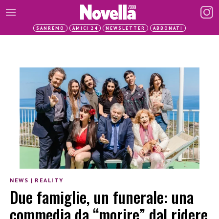
SANREMO
AMICI 24
NEWSLETTER
ABBONATI
NEWS
|
REALITY
Due famiglie, un funerale: una
commedia da “morire” dal ridere