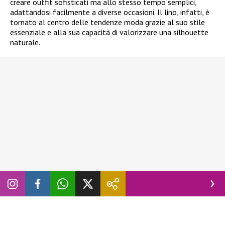
creare outfit sofisticati ma allo stesso tempo semplici,
adattandosi facilmente a diverse occasioni. Il lino, infatti, è
tornato al centro delle tendenze moda grazie al suo stile
essenziale e alla sua capacità di valorizzare una silhouette
naturale.
La sua caratteristica
texture leggermente stropicciata
non è un difetto
, ma un
elemento distintivo
che dona al
look un aspetto più ricercato e rilassato. Il beige, invece,