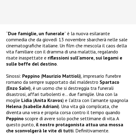
“
Due famiglie, un funerale
” è la nuova esilarante
commedia che da giovedì 13 novembre sbarcherà nelle sale
cinematografiche italiane. Un film che mescola il caos della
vita familiare con il dramma di una malattia, regalando
risate inaspettate e
riflessioni sull’amore, sui legami e
sulle beffe del destino
.
Sinossi:
Peppino
(
Maurizio Mattioli
), impresario funebre
romano da sempre supportato dal maldestro
Spartaco
(
Enzo Salvi
), è un uomo che si destreggia tra funerali
disastrosi, affari turbolenti e… due famiglie. Una con la
moglie
Lidia
(
Anita Kravos
) e l’altra con l’amante spagnola
Helena
(
Isabelle Adriani
). Una vita già complicata, che
diventa una vera e propria corsa contro il tempo quando
Peppino
scopre di avere solo poche settimane di vita. A
questo punto,
il nostro protagonista attua una mossa
che sconvolgerà le vite di tutti
. Definitivamente.