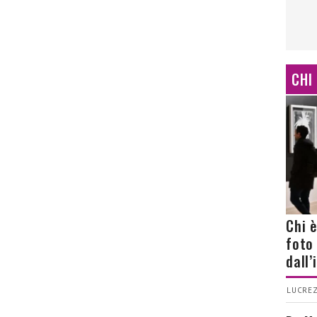
CHI
Chi 
foto
dall
LUCREZ