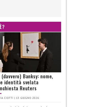
 È?
è (davvero) Banksy: nome,
 e identità svelata
’inchiesta Reuters
IA CIOTTI | 13 GIUGNO 2026