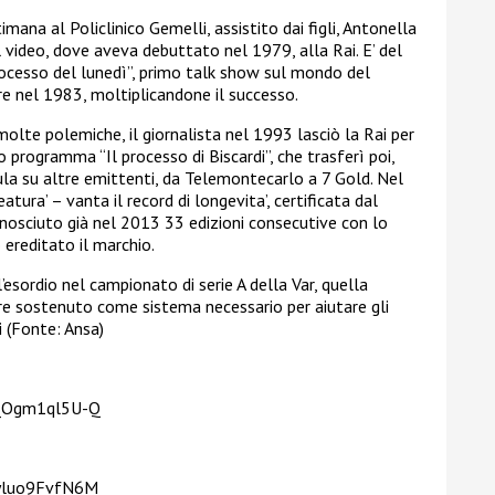
mana al Policlinico Gemelli, assistito dai figli, Antonella
 video, dove aveva debuttato nel 1979, alla Rai. E’ del
ocesso del lunedì”, primo talk show sul mondo del
re nel 1983, moltiplicandone il successo.
olte polemiche, il giornalista nel 1993 lasciò la Rai per
 programma “Il processo di Biscardi”, che trasferì poi,
a su altre emittenti, da Telemontecarlo a 7 Gold. Nel
atura’ – vanta il record di longevita’, certificata dal
onosciuto già nel 2013 33 edizioni consecutive con lo
 ereditato il marchio.
’esordio nel campionato di serie A della Var, quella
re sostenuto come sistema necessario per aiutare gli
li (Fonte: Ansa)
=_Ogm1ql5U-Q
=yluo9FvfN6M