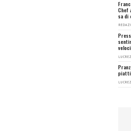
Franc
Chef 
sa di
REDAZI
Press
senti
veloci
LUCREZ
Pranz
piatt
LUCREZ