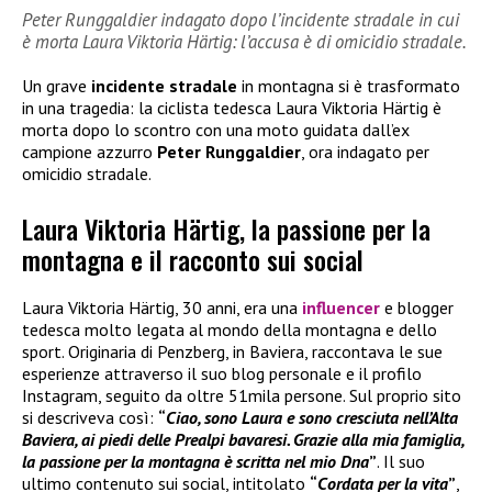
Peter Runggaldier indagato dopo l’incidente stradale in cui
è morta Laura Viktoria Härtig: l’accusa è di omicidio stradale.
Un grave
incidente stradale
in montagna si è trasformato
in una tragedia: la ciclista tedesca Laura Viktoria Härtig è
morta dopo lo scontro con una moto guidata dall’ex
campione azzurro
Peter Runggaldier
, ora indagato per
omicidio stradale.
Laura Viktoria Härtig, la passione per la
montagna e il racconto sui social
Laura Viktoria Härtig, 30 anni, era una
influencer
e blogger
tedesca molto legata al mondo della montagna e dello
sport. Originaria di Penzberg, in Baviera, raccontava le sue
esperienze attraverso il suo blog personale e il profilo
Instagram, seguito da oltre 51mila persone. Sul proprio sito
si descriveva così:
“
Ciao, sono Laura e sono cresciuta nell’Alta
Baviera, ai piedi delle Prealpi bavaresi. Grazie alla mia famiglia,
la passione per la montagna è scritta nel mio Dna
”
. Il suo
ultimo contenuto sui social, intitolato
“
Cordata per la vita
”
,