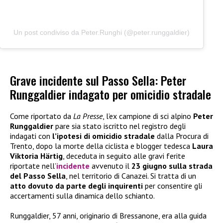
Un post condiviso da Peter.Runghi (@peter.runggaldier)
Grave incidente sul Passo Sella: Peter
Runggaldier indagato per omicidio stradale
Come riportato da
La Presse
, l’ex campione di sci alpino
Peter
Runggaldier
pare sia stato iscritto nel registro degli
indagati con
l’ipotesi di omicidio stradale
dalla Procura di
Trento, dopo la morte della ciclista e blogger tedesca
Laura
Viktoria Härtig
, deceduta in seguito alle gravi ferite
riportate nell’
incidente
avvenuto il
23 giugno sulla strada
del Passo Sella
, nel territorio di Canazei. Si tratta di un
atto dovuto da parte degli inquirenti
per consentire gli
accertamenti sulla dinamica dello schianto.
Runggaldier, 57 anni, originario di Bressanone, era alla guida