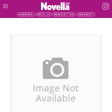
SANREMO
AMICI 24
NEWSLETTER
ABBONATI