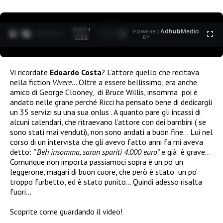
0:28 /
Ad
hub
Media
POWERED
1
/
2
3:35
BY
Vi ricordate
Edoardo Costa
? L’attore quello che recitava
nella fiction
Vivere
… Oltre a essere bellissimo, era anche
amico di George Clooney, di Bruce Willis, insomma poi è
andato nelle grane perché Ricci ha pensato bene di dedicargli
un 35 servizi su una sua onlus . A quanto pare gli incassi di
alcuni calendari, che ritraevano l’attore con dei bambini ( se
sono stati mai venduti), non sono andati a buon fine… Lui nel
corso di un intervista che gli avevo fatto anni fa mi aveva
detto:
” Beh insomma, saran spariti 4.000 euro”
e già è grave…
Comunque non importa passiamoci sopra è un po’ un
leggerone, magari di buon cuore, che però è stato un po’
troppo furbetto, ed è stato punito… Quindi adesso risalta
fuori…
Scoprite come guardando il video!