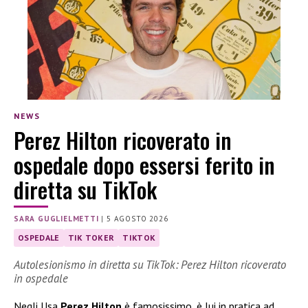
NEWS
Perez Hilton ricoverato in
ospedale dopo essersi ferito in
diretta su TikTok
SARA GUGLIELMETTI
|
5 AGOSTO 2026
OSPEDALE
TIK TOKER
TIKTOK
Autolesionismo in diretta su TikTok: Perez Hilton ricoverato
in ospedale
Negli Usa
Perez Hilton
è famosissimo, è lui in pratica ad