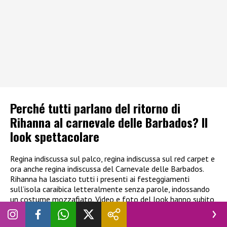
Perché tutti parlano del ritorno di
Rihanna al carnevale delle Barbados? Il
look spettacolare
Regina indiscussa sul palco, regina indiscussa sul red carpet e
ora anche regina indiscussa del Carnevale delle Barbados.
Rihanna ha lasciato tutti i presenti ai festeggiamenti
sull’isola caraibica letteralmente senza parole, indossando
un costume mozzafiato. Video e foto del look hanno subito
fatto il giro del web, con i fan della popstar incantati dalla
loro beniamina. Ma, come era fatto questo costume?