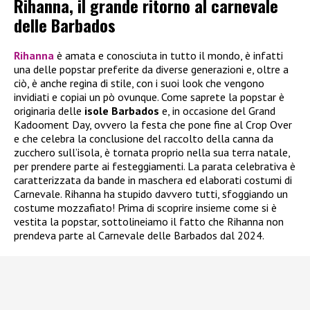
Rihanna, il grande ritorno al carnevale
delle Barbados
Rihanna
è amata e conosciuta in tutto il mondo, è infatti
una delle popstar preferite da diverse generazioni e, oltre a
ciò, è anche regina di stile, con i suoi look che vengono
invidiati e copiai un pò ovunque. Come saprete la popstar è
originaria delle
isole Barbados
e, in occasione del Grand
Kadooment Day, ovvero la festa che pone fine al Crop Over
e che celebra la conclusione del raccolto della canna da
zucchero sull’isola, è tornata proprio nella sua terra natale,
per prendere parte ai festeggiamenti. La parata celebrativa è
caratterizzata da bande in maschera ed elaborati costumi di
Carnevale. Rihanna ha stupido davvero tutti, sfoggiando un
costume mozzafiato! Prima di scoprire insieme come si è
vestita la popstar, sottolineiamo il fatto che Rihanna non
prendeva parte al Carnevale delle Barbados dal 2024.