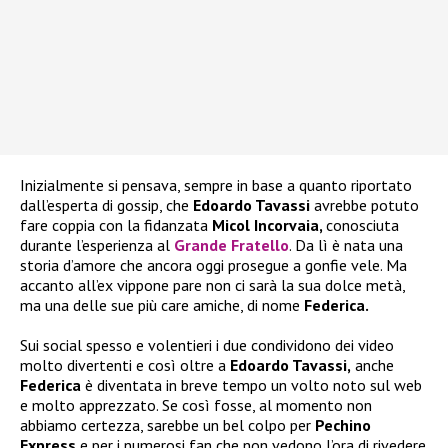
Inizialmente si pensava, sempre in base a quanto riportato
dall’esperta di gossip, che
Edoardo Tavassi
avrebbe potuto
fare coppia con la fidanzata
Micol Incorvaia,
conosciuta
durante l’esperienza al
Grande Fratello
. Da lì è nata una
storia d’amore che ancora oggi prosegue a gonfie vele. Ma
accanto all’ex vippone pare non ci sarà la sua dolce metà,
ma una delle sue più care amiche, di nome
Federica.
Sui social spesso e volentieri i due condividono dei video
molto divertenti e così oltre a
Edoardo Tavassi,
anche
Federica
è diventata in breve tempo un volto noto sul web
e molto apprezzato. Se così fosse, al momento non
abbiamo certezza, sarebbe un bel colpo per
Pechino
Express
e per i numerosi fan che non vedono l’ora di rivedere