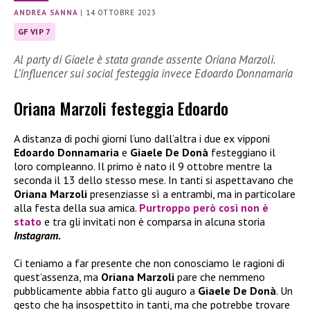
ANDREA SANNA
|
14 OTTOBRE 2023
GF VIP 7
Al party di Giaele è stata grande assente Oriana Marzoli.
L’influencer sui social festeggia invece Edoardo Donnamaria
Oriana Marzoli festeggia Edoardo
A distanza di pochi giorni l’uno dall’altra i due ex vipponi
Edoardo Donnamaria
e
Giaele De Donà
festeggiano il
loro compleanno. Il primo è nato il 9 ottobre mentre la
seconda il 13 dello stesso mese. In tanti si aspettavano che
Oriana Marzoli
presenziasse sì a entrambi, ma in particolare
alla festa della sua amica.
Purtroppo però così non è
stato
e tra gli invitati non è comparsa in alcuna storia
Instagram.
Ci teniamo a far presente che non conosciamo le ragioni di
quest’assenza, ma
Oriana Marzoli
pare che nemmeno
pubblicamente abbia fatto gli auguro a
Giaele De Donà
. Un
gesto che ha insospettito in tanti, ma che potrebbe trovare