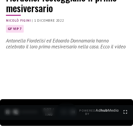
mesiversario
NICOLÒ FIGINI
|
1 DICEMBRE 2022
GF VIP 7
Antonella Fiordelisi ed Edoardo Donnamaria hanno
celebrato il loro primo mesiversario nella casa. Ecco il video
0:28 /
Ad
hub
Media
POWERED
1
/
2
1:40
BY