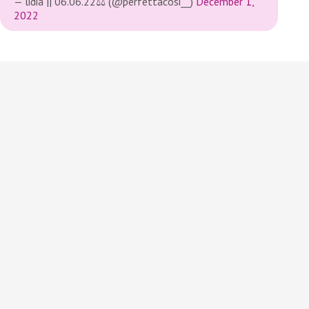
— lidia || 06.06.22⚖️ (@perfettacosi__)
December 1,
2022