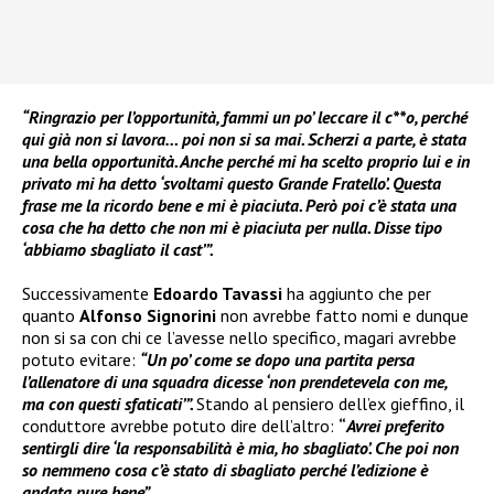
“Ringrazio per l’opportunità, fammi un po’ leccare il c**o, perché
qui già non si lavora… poi non si sa mai. Scherzi a parte, è stata
una bella opportunità. Anche perché mi ha scelto proprio lui e in
privato mi ha detto ‘svoltami questo Grande Fratello’. Questa
frase me la ricordo bene e mi è piaciuta. Però poi c’è stata una
cosa che ha detto che non mi è piaciuta per nulla. Disse tipo
‘abbiamo sbagliato il cast’”.
Successivamente
Edoardo Tavassi
ha aggiunto che per
quanto
Alfonso Signorini
non avrebbe fatto nomi e dunque
non si sa con chi ce l’avesse nello specifico, magari avrebbe
potuto evitare:
“Un po’ come se dopo una partita persa
l’allenatore di una squadra dicesse ‘non prendetevela con me,
ma con questi sfaticati’”.
Stando al pensiero dell’ex gieffino, il
conduttore avrebbe potuto dire dell’altro:
“
Avrei preferito
sentirgli dire ‘la responsabilità è mia, ho sbagliato’. Che poi non
so nemmeno cosa c’è stato di sbagliato perché l’edizione è
andata pure bene”.