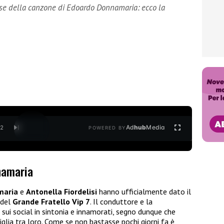
rase della canzone di Edoardo Donnamaria: ecco la
Ad
hub
Media
/
2
POWERED BY
namaria
maria
e
Antonella Fiordelisi
hanno ufficialmente dato il
 del
Grande Fratello Vip 7
. Il conduttore e la
sui social in sintonia e innamorati, segno dunque che
lia tra loro. Come se non bastasse pochi giorni fa è