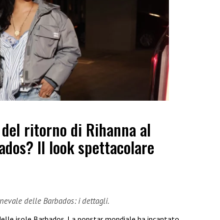
 del ritorno di Rihanna al
ados? Il look spettacolare
evale delle Barbados: i dettagli.
delle isole Barbados. La popstar mondiale ha incantato