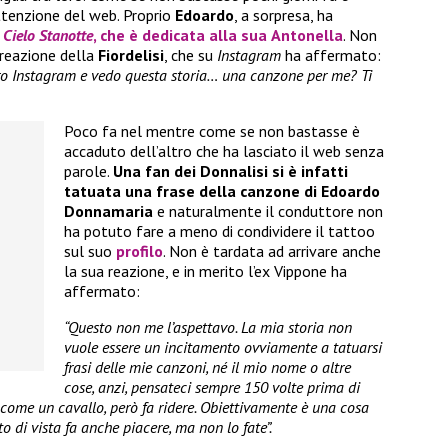
ttenzione del web. Proprio
Edoardo
, a sorpresa, ha
l Cielo Stanotte
, che è dedicata alla sua
Antonella
. Non
 reazione della
Fiordelisi
, che su
Instagram
ha affermato:
ro Instagram e vedo questa storia… una canzone per me? Ti
Poco fa nel mentre come se non bastasse è
accaduto dell’altro che ha lasciato il web senza
parole.
Una fan dei Donnalisi si è infatti
tatuata una frase della canzone di Edoardo
Donnamaria
e naturalmente il conduttore non
ha potuto fare a meno di condividere il tattoo
sul suo
profilo
. Non è tardata ad arrivare anche
la sua reazione, e in merito l’ex Vippone ha
affermato:
“Questo non me l’aspettavo. La mia storia non
vuole essere un incitamento ovviamente a tatuarsi
frasi delle mie canzoni, né il mio nome o altre
cose, anzi, pensateci sempre 150 volte prima di
a come un cavallo, però fa ridere. Obiettivamente è una cosa
to di vista fa anche piacere, ma non lo fate”.