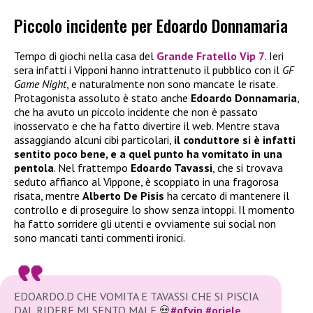
Piccolo incidente per Edoardo Donnamaria
Tempo di giochi nella casa del
Grande Fratello Vip 7
. Ieri
sera infatti i Vipponi hanno intrattenuto il pubblico con il
GF
Game Night
, e naturalmente non sono mancate le risate.
Protagonista assoluto è stato anche
Edoardo Donnamaria
,
che ha avuto un piccolo incidente che non è passato
inosservato e che ha fatto divertire il web. Mentre stava
assaggiando alcuni cibi particolari,
il conduttore si è infatti
sentito poco bene, e a quel punto ha vomitato in una
pentola
. Nel frattempo
Edoardo Tavassi
, che si trovava
seduto affianco al Vippone, è scoppiato in una fragorosa
risata, mentre
Alberto De Pisis
ha cercato di mantenere il
controllo e di proseguire lo show senza intoppi. Il momento
ha fatto sorridere gli utenti e ovviamente sui social non
sono mancati tanti commenti ironici.
EDOARDO.D CHE VOMITA E TAVASSI CHE SI PISCIA
DAL RIDERE MI SENTO MALE 💀
#gfvip
#oriele