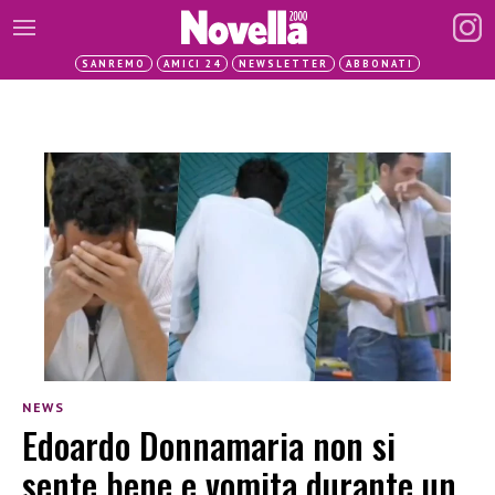
SANREMO
AMICI 24
NEWSLETTER
ABBONATI
NEWS
Edoardo Donnamaria non si
sente bene e vomita durante un