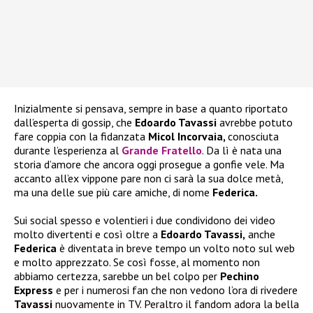
Inizialmente si pensava, sempre in base a quanto riportato
dall’esperta di gossip, che
Edoardo Tavassi
avrebbe potuto
fare coppia con la fidanzata
Micol Incorvaia,
conosciuta
durante l’esperienza al
Grande Fratello
. Da lì è nata una
storia d’amore che ancora oggi prosegue a gonfie vele. Ma
accanto all’ex vippone pare non ci sarà la sua dolce metà,
ma una delle sue più care amiche, di nome
Federica.
Sui social spesso e volentieri i due condividono dei video
molto divertenti e così oltre a
Edoardo Tavassi,
anche
Federica
è diventata in breve tempo un volto noto sul web
e molto apprezzato. Se così fosse, al momento non
abbiamo certezza, sarebbe un bel colpo per
Pechino
Express
e per i numerosi fan che non vedono l’ora di rivedere
Tavassi
nuovamente in TV. Peraltro il fandom adora la bella