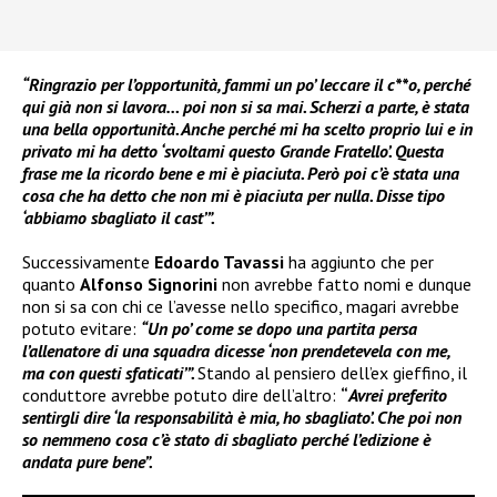
“Ringrazio per l’opportunità, fammi un po’ leccare il c**o, perché
qui già non si lavora… poi non si sa mai. Scherzi a parte, è stata
una bella opportunità. Anche perché mi ha scelto proprio lui e in
privato mi ha detto ‘svoltami questo Grande Fratello’. Questa
frase me la ricordo bene e mi è piaciuta. Però poi c’è stata una
cosa che ha detto che non mi è piaciuta per nulla. Disse tipo
‘abbiamo sbagliato il cast’”.
Successivamente
Edoardo Tavassi
ha aggiunto che per
quanto
Alfonso Signorini
non avrebbe fatto nomi e dunque
non si sa con chi ce l’avesse nello specifico, magari avrebbe
potuto evitare:
“Un po’ come se dopo una partita persa
l’allenatore di una squadra dicesse ‘non prendetevela con me,
ma con questi sfaticati’”.
Stando al pensiero dell’ex gieffino, il
conduttore avrebbe potuto dire dell’altro:
“
Avrei preferito
sentirgli dire ‘la responsabilità è mia, ho sbagliato’. Che poi non
so nemmeno cosa c’è stato di sbagliato perché l’edizione è
andata pure bene”.