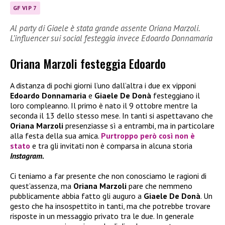
GF VIP 7
Al party di Giaele è stata grande assente Oriana Marzoli.
L’influencer sui social festeggia invece Edoardo Donnamaria
Oriana Marzoli festeggia Edoardo
A distanza di pochi giorni l’uno dall’altra i due ex vipponi
Edoardo Donnamaria
e
Giaele De Donà
festeggiano il
loro compleanno. Il primo è nato il 9 ottobre mentre la
seconda il 13 dello stesso mese. In tanti si aspettavano che
Oriana Marzoli
presenziasse sì a entrambi, ma in particolare
alla festa della sua amica.
Purtroppo però così non è
stato
e tra gli invitati non è comparsa in alcuna storia
Instagram.
Ci teniamo a far presente che non conosciamo le ragioni di
quest’assenza, ma
Oriana Marzoli
pare che nemmeno
pubblicamente abbia fatto gli auguro a
Giaele De Donà
. Un
gesto che ha insospettito in tanti, ma che potrebbe trovare
risposte in un messaggio privato tra le due. In generale