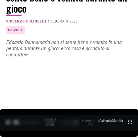
gioco
VINCENZO CHIANESE
|
3 FEBBRAIO 2023
GF VIP 7
Edoardo Donnamaria non si sente bene e vomita in una
pentola durante un gioco: ecco cosa è accaduto al
conduttore.
0:30 /
Ad
hub
Media
POWERED
1
/
2
3:35
BY