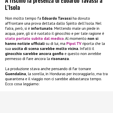
A rischio la presenza di Edoardo Tavassi a
L’Isola
Non molto tempo fa
Edoardo Tavassi
ha dovuto
affrontare una prova dettata dallo Spirito dell’Isola. Nel
falra, però, si è
infortunato
. Mettendo male un piede in
acqua, pare, gli si è ruotato il ginocchio e per tale ragione è
stato portato subito dal medico
. Al momento
non si
hanno notizie ufficiali
su di lui, ma
Pipol TV
riporta che la
sua
uscita di scena sarebbe molto vicina
. Infatti il
ginocchio sarebbe ancora gonfio
e questo non avrebbe
permesso di fare ancora la
risonanza
.
La produzione stava anche pensando di far tornare
Guendalina
, la sorella, in Honduras per incoraggiarlo, ma tra
quarantena e il viaggio non ci sarebbe abbastanza tempo.
Ecco cosa leggiamo: