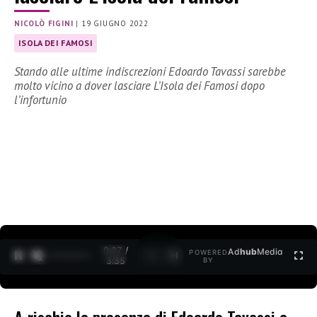
NICOLÒ FIGINI
|
19 GIUGNO 2022
ISOLA DEI FAMOSI
Stando alle ultime indiscrezioni Edoardo Tavassi sarebbe
molto vicino a dover lasciare L’Isola dei Famosi dopo
l’infortunio
0:27 /
Ad
hub
Media
POWERED
1
/
2
3:35
BY