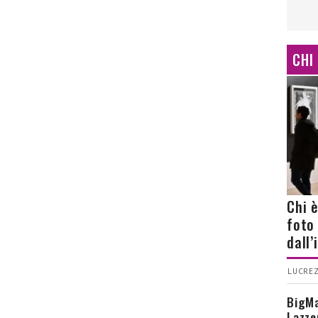
CHI
Chi 
foto
dall
LUCREZ
BigMa
Lazze