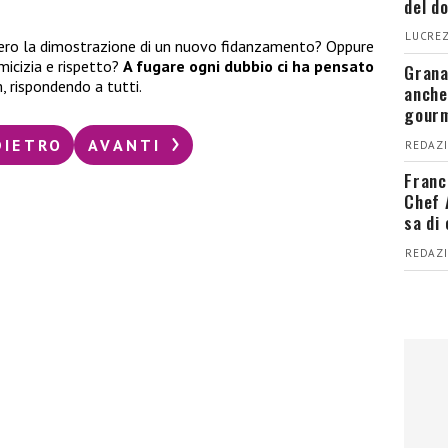
del d
LUCREZ
ero la dimostrazione di un nuovo fidanzamento? Oppure
micizia e rispetto?
A fugare ogni dubbio ci ha pensato
Grana
, rispondendo a tutti.
anche
gour
DIETRO
AVANTI
REDAZI
Franc
Chef 
sa di
REDAZI