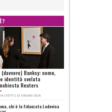
 È?
è (davvero) Banksy: nome,
 e identità svelata
’inchiesta Reuters
IA CIOTTI | 13 GIUGNO 2026
ma, chi è la fidanzata Lodovica
rini