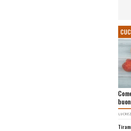
CUC
Come
buon
LUCREZ
Tiram