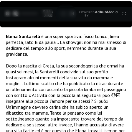
0:25 /
Ad
hub
Media
POWERED
1
/
2
3:35
BY
Elena Santarelli
è una super sportiva: fisico tonico, linea
perfetta, lato B da paura… La showgirl non ha mai smesso di
dedicare del tempo allo sport, nemmeno durante la sua
gravidanza.
Dopo la nascita di Greta, la sua secondogenita che ormai ha
quasi sei mesi, la Santarelli condivide sul suo profilo
Instagram alcuni momenti della sua vita da mamma e
moglie… L’ultimo scatto che ha pubblicato la ritrae durante
un allenamento con accanto la piccola bimba nel passeggino
con scritto:«
Attività con la piccola al seguito?si può
🙃☑️
insegnare alla piccola l’amore per se stessi ? Si può»
Un’immagine davvero carina che ha subito aperto un
dibattito tra mamme. Tante la pensano come lei
sottolineando quanto sia importante trovare del tempo da
dedicare a se stesse; altre, invece, l’hanno accusata di avere
una vita facile ed è per questo che Elena trova il
tempo per