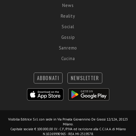
News
Reality
Social
Gossip
Sanremo
Cucina
ABBONATI
NEWSLETTER
Visibilia Editrice S.r.l.
con sede in Via Privata Giovannino De Grassi 12/12A, 20123
Milano.
Capitale sociale € 100.000,00 I.V. - C.F./P.IVA ed iscrizione alla C.C.I.A.A. di Milano
N.10269990965 - REA MI-2519578.