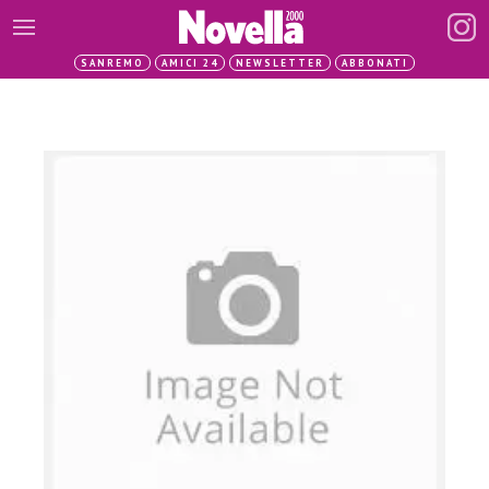
SANREMO
AMICI 24
NEWSLETTER
ABBONATI