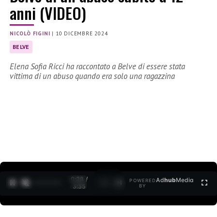
anni (VIDEO)
NICOLÒ FIGINI
|
10 DICEMBRE 2024
BELVE
Elena Sofia Ricci ha raccontato a Belve di essere stata
vittima di un abuso quando era solo una ragazzina
0:29 /
Ad
hub
Media
POWERED
1
/
2
3:35
BY