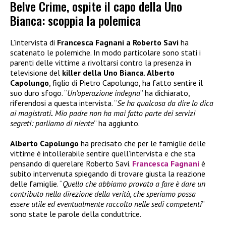
Belve Crime, ospite il capo della Uno
Bianca: scoppia la polemica
L’intervista di
Francesca Fagnani a Roberto Savi
ha
scatenato le polemiche. In modo particolare sono stati i
parenti delle vittime a rivoltarsi contro la presenza in
televisione del
killer della Uno Bianca
.
Alberto
Capolungo
, figlio di Pietro Capolungo, ha fatto sentire il
suo duro sfogo. “
Un’operazione indegna
” ha dichiarato,
riferendosi a questa intervista. “
Se ha qualcosa da dire lo dica
ai magistrati
.
Mio padre non ha mai fatto parte dei servizi
segreti: parliamo di niente
” ha aggiunto.
Alberto Capolungo
ha precisato che per le famiglie delle
vittime è intollerabile sentire quell’intervista e che sta
pensando di querelare Roberto Savi.
Francesca Fagnani
è
subito intervenuta spiegando di trovare giusta la reazione
delle famiglie. “
Quello che abbiamo provato a fare è dare un
contributo nella direzione della verità, che speriamo possa
essere utile ed eventualmente raccolto nelle sedi competenti
”
sono state le parole della conduttrice.