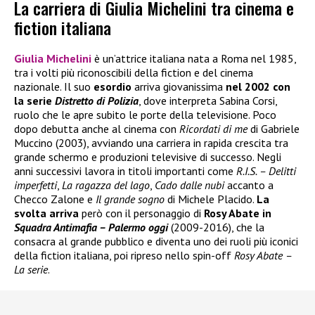
La carriera di Giulia Michelini tra cinema e
fiction italiana
Giulia Michelini
è un’attrice italiana nata a Roma nel 1985,
tra i volti più riconoscibili della fiction e del cinema
nazionale. Il suo
esordio
arriva giovanissima
nel 2002 con
la serie
Distretto di Polizia
, dove interpreta Sabina Corsi,
ruolo che le apre subito le porte della televisione. Poco
dopo debutta anche al cinema con
Ricordati di me
di Gabriele
Muccino (2003), avviando una carriera in rapida crescita tra
grande schermo e produzioni televisive di successo. Negli
anni successivi lavora in titoli importanti come
R.I.S. – Delitti
imperfetti
,
La ragazza del lago
,
Cado dalle nubi
accanto a
Checco Zalone e
Il grande sogno
di Michele Placido.
La
svolta arriva
però con il personaggio di
Rosy Abate in
Squadra Antimafia – Palermo oggi
(2009-2016), che la
consacra al grande pubblico e diventa uno dei ruoli più iconici
della fiction italiana, poi ripreso nello spin-off
Rosy Abate –
La serie
.