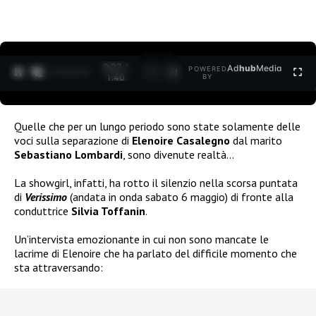
0:27 /
Ad
hub
Media
POWERED
1
/
2
1:40
BY
Quelle che per un lungo periodo sono state solamente delle
voci sulla separazione di
Elenoire Casalegno
dal marito
Sebastiano Lombardi
, sono divenute realtà…
La showgirl, infatti, ha rotto il silenzio nella scorsa puntata
di
Verissimo
(andata in onda sabato 6 maggio) di fronte alla
conduttrice
Silvia Toffanin
.
Un’intervista emozionante in cui non sono mancate le
lacrime di Elenoire che ha parlato del difficile momento che
sta attraversando: