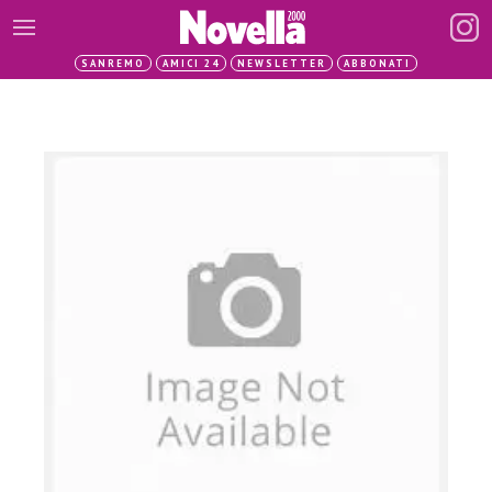
SANREMO
AMICI 24
NEWSLETTER
ABBONATI