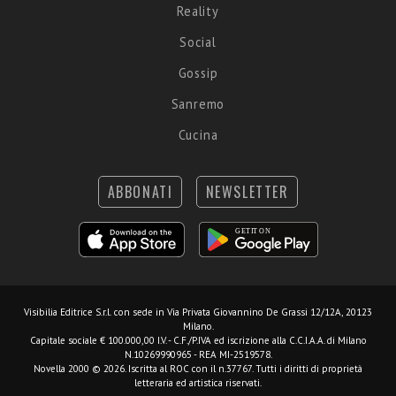
Reality
Social
Gossip
Sanremo
Cucina
ABBONATI
NEWSLETTER
Visibilia Editrice S.r.l.
con sede in Via Privata Giovannino De Grassi 12/12A, 20123
Milano.
Capitale sociale € 100.000,00 I.V. - C.F./P.IVA ed iscrizione alla C.C.I.A.A. di Milano
N.10269990965 - REA MI-2519578.
Novella 2000 © 2026. Iscritta al ROC con il n.37767. Tutti i diritti di proprietà
letteraria ed artistica riservati.