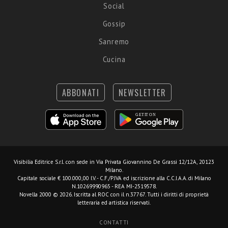
Social
Gossip
Sanremo
Cucina
ABBONATI
NEWSLETTER
Visibilia Editrice S.r.l.
con sede in Via Privata Giovannino De Grassi 12/12A, 20123
Milano.
Capitale sociale € 100.000,00 I.V. - C.F./P.IVA ed iscrizione alla C.C.I.A.A. di Milano
N.10269990965 - REA MI-2519578.
Novella 2000 © 2026. Iscritta al ROC con il n.37767. Tutti i diritti di proprietà
letteraria ed artistica riservati.
CONTATTI