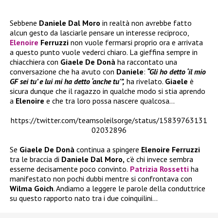
Sebbene
Daniele Dal Moro
in realtà non avrebbe fatto
alcun gesto da lasciarle pensare un interesse reciproco,
Elenoire
Ferruzzi
non vuole fermarsi proprio ora e arrivata
a questo punto vuole vederci chiaro. La gieffina sempre in
chiacchiera con
Giaele De Donà
ha raccontato una
conversazione che ha avuto con
Daniele
:
“Gli ho detto ‘il mio
GF sei tu’ e lui mi ha detto ‘anche tu'”,
ha rivelato.
Giaele
è
sicura dunque che il ragazzo in qualche modo si stia aprendo
a
Elenoire
e che tra loro possa nascere qualcosa…
https://twitter.com/teamsoleilsorge/status/15839763131
02032896
Se
Giaele De Donà
continua a spingere
Elenoire Ferruzzi
tra le braccia di
Daniele Dal Moro,
c’è chi invece sembra
esserne decisamente poco convinto.
Patrizia Rossetti
ha
manifestato non pochi dubbi mentre si confrontava con
Wilma Goich
. Andiamo a leggere le parole della conduttrice
su questo rapporto nato tra i due coinquilini…