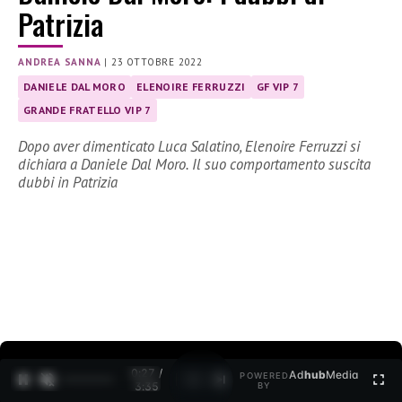
Patrizia
ANDREA SANNA
|
23 OTTOBRE 2022
DANIELE DAL MORO
ELENOIRE FERRUZZI
GF VIP 7
GRANDE FRATELLO VIP 7
Dopo aver dimenticato Luca Salatino, Elenoire Ferruzzi si
dichiara a Daniele Dal Moro. Il suo comportamento suscita
dubbi in Patrizia
0:27 /
Ad
hub
Media
POWERED
1
/
2
3:35
BY