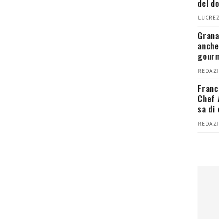
del d
LUCREZ
Grana
anche
gour
REDAZI
Franc
Chef 
sa di
REDAZI