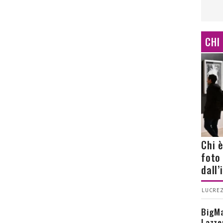
CHI
Chi 
foto
dall
LUCREZ
BigMa
Lazze