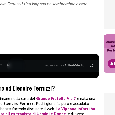
noire Ferruzzi? Una Vippona ne sembrerebbe essere
Ad
hub
Media
/
2
POWERED BY
ro ed Elenoire Ferruzzi?
imane nella casa del
Grande Fratello Vip 7
è nata una
ed
Elenoire Ferruzzi
. Pochi giorni fa però è accaduto
he sta facendo discutere il web.
La Vippona infatti ha
ta all’ex tronista di
Uomini e Donne
, e di avere