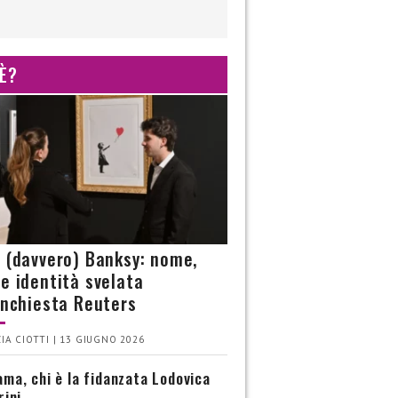
 È?
è (davvero) Banksy: nome,
 e identità svelata
’inchiesta Reuters
IA CIOTTI | 13 GIUGNO 2026
ma, chi è la fidanzata Lodovica
rini