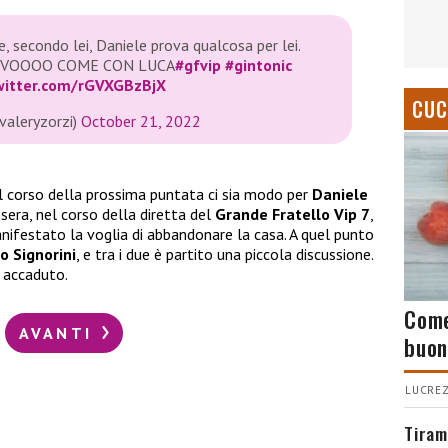
e, secondo lei, Daniele prova qualcosa per lei.
UOVOOOO COME CON LUCA
#gfvip
#gintonic
twitter.com/rGVXGBzBjX
CUC
valeryzorzi)
October 21, 2022
 corso della prossima puntata ci sia modo per
Daniele
 sera, nel corso della diretta del
Grande Fratello Vip 7
,
ifestato la voglia di abbandonare la casa. A quel punto
o Signorini
, e tra i due è partito una piccola discussione.
 accaduto.
Come
AVANTI
buon
LUCREZ
Tiram