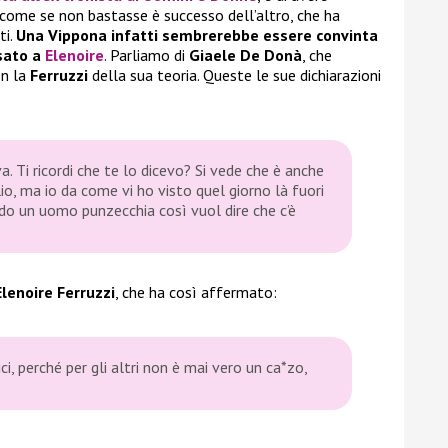
e come se non bastasse è successo dell’altro, che ha
ti.
Una Vippona infatti sembrerebbe essere convinta
ssato a
Elenoire
. Parliamo di
Giaele De Donà
, che
on la
Ferruzzi
della sua teoria. Queste le sue dichiarazioni
a. Ti ricordi che te lo dicevo? Si vede che è anche
lio, ma io da come vi ho visto quel giorno là fuori
o un uomo punzecchia così vuol dire che c’è
Elenoire Ferruzzi
, che ha così affermato:
, perché per gli altri non è mai vero un ca*zo,