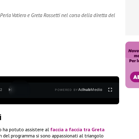
 Perla Vatiero e Greta Rossetti nel corso della diretta del
Ad
hub
Media
/
2
POWERED BY
i
lo ha potuto assistere al
faccia a faccia tra Greta
an del programma si sono appassionati al triangolo