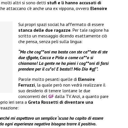
, molti altri si sono detti
stufi e li hanno accusati di
 che attaccano c’è anche una ex vippona, ovvero
Elenoire
Sui propri spazi social ha affermato di essere
stanca delle due ragazze
. Per tale ragione ha
scritto un messaggio dicendo esattamente ciò
che pensa, senza peli sulla lingua:
“Ma che cog**oni ma basta con ste ca**ate di ste
due sfigate, Cacca e Pirla o come ca**o si
chiamano! La gente ne ha pieni i cog**oni di farsi
prendere per il cu*o! E basta!! Mio Dio #gf”.
Parole molto pesanti quelle di
Elenoire
Ferruzzi
, la quale però non vedrà realizzare il
suo desiderio di tenere lontane le due
concorrenti del
GF
dalla TV. Anzi, a quanto pare
prio ieri sera a
Greta Rossetti di diventare una
reaazione:
perché mi aspettavo un semplice ‘scusa ho capito di essere
da ogni esperienza negativa bisogna trarre il positivo.