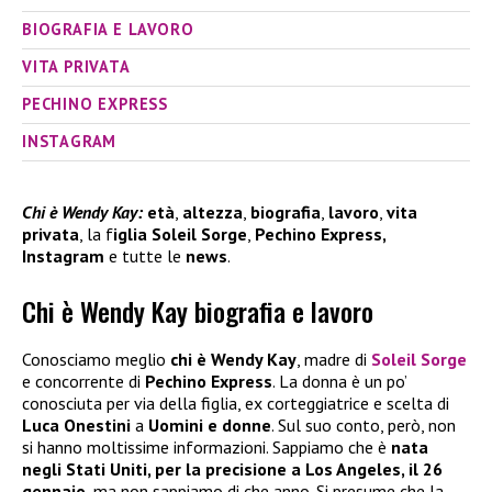
BIOGRAFIA E LAVORO
VITA PRIVATA
PECHINO EXPRESS
INSTAGRAM
Chi è Wendy Kay:
età
,
altezza
,
biografia
,
lavoro
,
vita
privata
, la f
iglia Soleil Sorge
,
Pechino Express,
Instagram
e tutte le
news
.
Chi è Wendy Kay biografia e lavoro
Conosciamo meglio
chi è Wendy Kay
, madre di
Soleil Sorge
e concorrente di
Pechino Express
. La donna è un po’
conosciuta per via della figlia, ex corteggiatrice e scelta di
Luca Onestini
a
Uomini e donne
. Sul suo conto, però, non
si hanno moltissime informazioni. Sappiamo che è
nata
negli Stati Uniti, per la precisione a Los Angeles, il 26
gennaio
, ma non sappiamo di che anno. Si presume che la