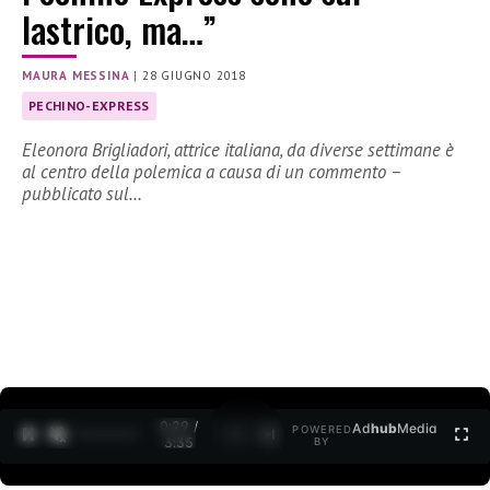
lastrico, ma…”
MAURA MESSINA
|
28 GIUGNO 2018
PECHINO-EXPRESS
Eleonora Brigliadori, attrice italiana, da diverse settimane è
al centro della polemica a causa di un commento –
pubblicato sul…
0:30 /
Ad
hub
Media
POWERED
1
/
2
3:35
BY