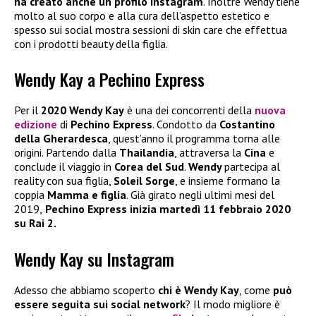
ha creato anche un profilo Instagram
. Inoltre Wendy tiene
molto al suo corpo e alla cura dell’aspetto estetico e
spesso sui social mostra sessioni di skin care che effettua
con i prodotti beauty della figlia.
Wendy Kay a Pechino Express
Per il
2020 Wendy Kay
è una dei concorrenti della
nuova
edizione
di
Pechino Express
. Condotto da
Costantino
della Gherardesca
, quest’anno il programma torna alle
origini. Partendo dalla
Thailandia
, attraversa la
Cina
e
conclude il viaggio in
Corea del Sud
.
Wendy
partecipa al
reality con sua figlia,
Soleil Sorge
, e insieme formano la
coppia
Mamma e figlia
. Già girato negli ultimi mesi del
2019,
Pechino Express inizia martedì 11 febbraio 2020
su Rai 2.
Wendy Kay su Instagram
Adesso che abbiamo scoperto
chi è Wendy Kay
, come
può
essere seguita sui social network
? Il modo migliore è