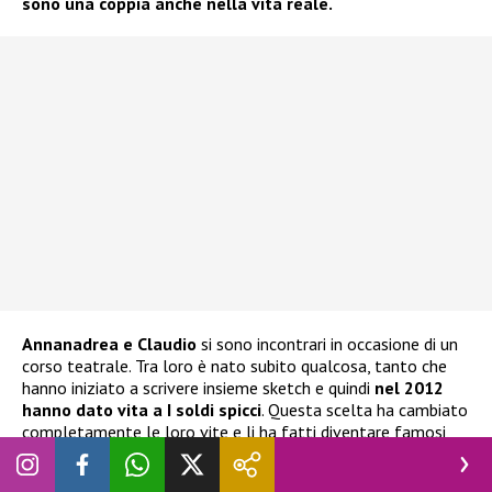
sono una coppia anche nella vita reale.
Annanadrea e Claudio
si sono incontrari in occasione di un
corso teatrale. Tra loro è nato subito qualcosa, tanto che
hanno iniziato a scrivere insieme sketch e quindi
nel 2012
hanno dato vita a I soldi spicci
. Questa scelta ha cambiato
completamente le loro vite e li ha fatti diventare famosi,
soprattutto sul web. Hanno iniziato esibendosi a teatro con
brevi spettacoli e piano piano sono arrivati in TV sul palco di