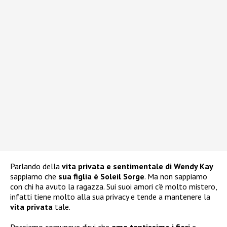
Parlando della
vita privata e sentimentale di Wendy Kay
sappiamo che
sua figlia è Soleil Sorge
. Ma non sappiamo
con chi ha avuto la ragazza. Sui suoi amori c’è molto mistero,
infatti tiene molto alla sua privacy e tende a mantenere la
vita privata
tale.
Possiamo comunque dirvi che
ama tantissimo i fiori
e