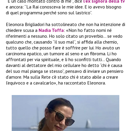
“È un caso montato contro di me”, dice
l’ex signora della tv
e ancora: “La Rai conosceva le mie idee. E io avevo bisogno
di quel programma perché sono sul lastrico”.
Eleonora Brigliadori ha sottolineato che non ha intenzione di
chiedere scusa a
Nadia Toffa
: «Non ho fatto nomi né
riferimenti a nessuno. Ho solo citato un proverbio… se vedo
qualcuno che, causando “il suo mal”, si affida alla chemio,
tutto quello che posso fare è soffrire per lui. Ho avuto un
carcinoma epatico, un tumore al seno e un fibroma. Li ho
affrontati per via spirituale, e li ho sconfitti tutti… Quando
davanti al dettatore del mio cellulare ho detto “chi è causa
del suo mal pianga se stesso”, pensavo di inviare un pensiero
d’amore. Ma sulla Rete c’è stato chi è stato abile a creare
l’equivoco e a cavalcarlo», ha raccontato Eleonora.