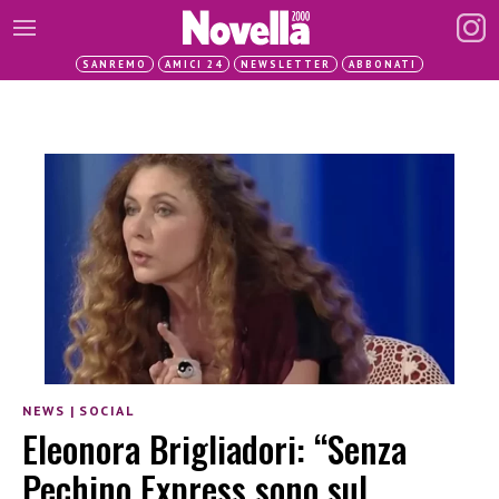
SANREMO
AMICI 24
NEWSLETTER
ABBONATI
NEWS
|
SOCIAL
Eleonora Brigliadori: “Senza
Pechino Express sono sul