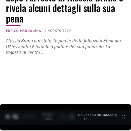
rivela alcuni dettagli sulla sua
pena
ENRICO MADDALENA
|
9 AGOSTO 2019
Alessio Bruno arrestato: le parole della fidanzata Eleonora
D’Alessandro è tornata a parlare del suo fidanzato. La
ragazza, al centro…
0:19 /
Ad
hub
Media
POWERED
1
/
2
1:40
BY