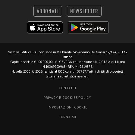
ABBONATI
NEWSLETTER
Visibilia Editrice S.r.l.
con sede in Via Privata Giovannino De Grassi 12/12A, 20123
Milano.
Capitale sociale € 100.000,00 I.V. - C.F./P.IVA ed iscrizione alla C.C.I.A.A. di Milano
N.10269990965 - REA MI-2519578.
Novella 2000 © 2026. Iscritta al ROC con il n.37767. Tutti i diritti di proprietà
letteraria ed artistica riservati.
CONTATTI
PRIVACY E COOKIES POLICY
IMPOSTAZIONI COOKIE
TORNA SU