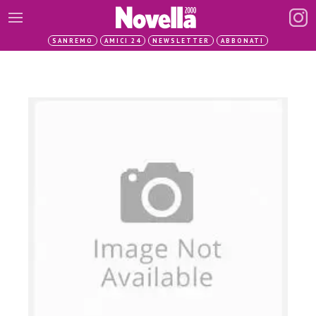
SANREMO
AMICI 24
NEWSLETTER
ABBONATI