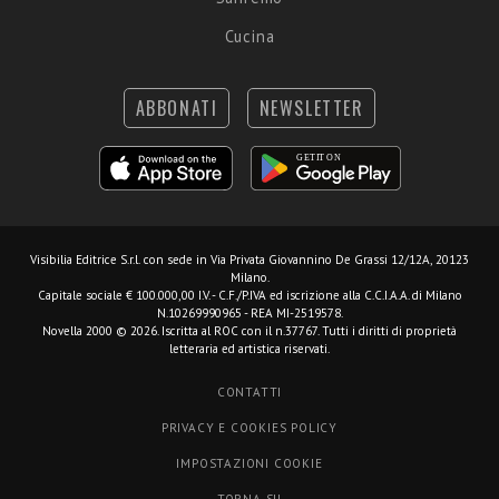
Cucina
ABBONATI
NEWSLETTER
Visibilia Editrice S.r.l.
con sede in Via Privata Giovannino De Grassi 12/12A, 20123
Milano.
Capitale sociale € 100.000,00 I.V. - C.F./P.IVA ed iscrizione alla C.C.I.A.A. di Milano
N.10269990965 - REA MI-2519578.
Novella 2000 © 2026. Iscritta al ROC con il n.37767. Tutti i diritti di proprietà
letteraria ed artistica riservati.
CONTATTI
PRIVACY E COOKIES POLICY
IMPOSTAZIONI COOKIE