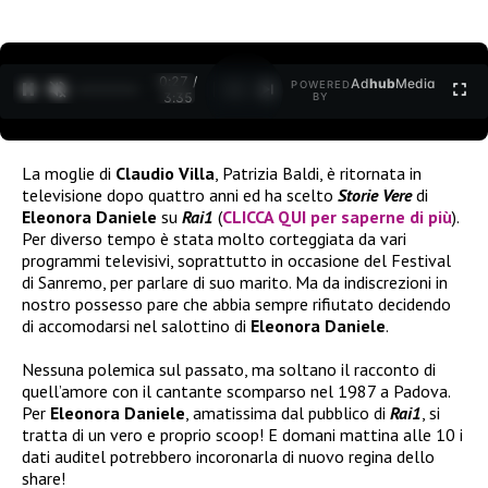
0:27 /
Ad
hub
Media
POWERED
1
/
2
3:35
BY
La moglie di
Claudio Villa
, Patrizia Baldi, è ritornata in
televisione dopo quattro anni ed ha scelto
Storie Vere
di
Eleonora Daniele
su
Rai1
(
CLICCA QUI per saperne di più
).
Per diverso tempo è stata molto corteggiata da vari
programmi televisivi, soprattutto in occasione del Festival
di Sanremo, per parlare di suo marito. Ma da indiscrezioni in
nostro possesso pare che abbia sempre rifiutato decidendo
di accomodarsi nel salottino di
Eleonora Daniele
.
Nessuna polemica sul passato, ma soltano il racconto di
quell’amore con il cantante scomparso nel 1987 a Padova.
Per
Eleonora Daniele
, amatissima dal pubblico di
Rai1
, si
tratta di un vero e proprio scoop! E domani mattina alle 10 i
dati auditel potrebbero incoronarla di nuovo regina dello
share!