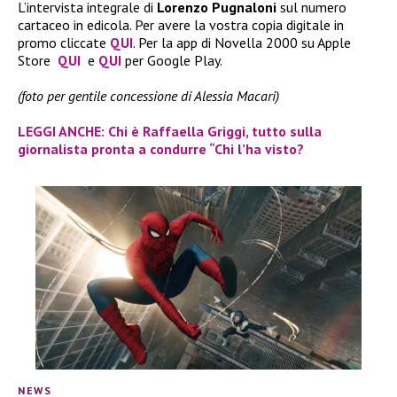
L’intervista integrale di
Lorenzo Pugnaloni
sul numero
cartaceo in edicola. Per avere la vostra copia digitale in
promo cliccate
QUI
. Per la app di Novella 2000 su Apple
Store
QUI
e
QUI
per Google Play.
(foto per gentile concessione di Alessia Macari)
LEGGI ANCHE: Chi è Raffaella Griggi, tutto sulla
giornalista pronta a condurre “Chi l’ha visto?
NEWS