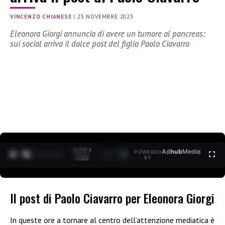
VINCENZO CHIANESE
|
25 NOVEMBRE 2023
Eleonora Giorgi annuncia di avere un tumore al pancreas:
sui social arriva il dolce post del figlio Paolo Ciavarro
0:30 /
Ad
hub
Media
POWERED
1
/
2
3:35
BY
Il post di Paolo Ciavarro per Eleonora Giorgi
In queste ore a tornare al centro dell’attenzione mediatica è