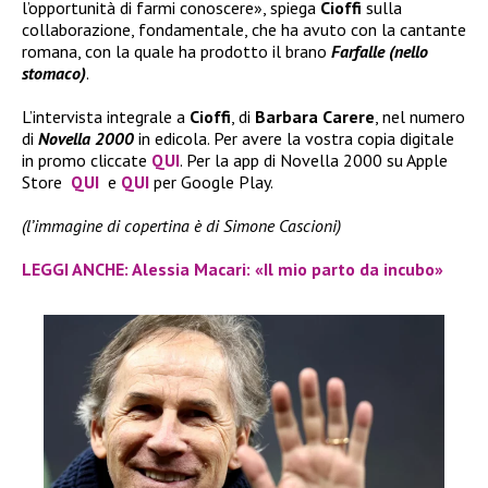
l’opportunità di farmi conoscere», spiega
Cioffi
sulla
collaborazione, fondamentale, che ha avuto con la cantante
romana, con la quale ha prodotto il brano
Farfalle (nello
stomaco)
.
L’intervista integrale a
Cioffi
, di
Barbara Carere
, nel numero
di
Novella 2000
in edicola. Per avere la vostra copia digitale
in promo cliccate
QUI
. Per la app di Novella 2000 su Apple
Store
QUI
e
QUI
per Google Play.
(l’immagine di copertina è di Simone Cascioni)
LEGGI ANCHE: Alessia Macari: «Il mio parto da incubo»