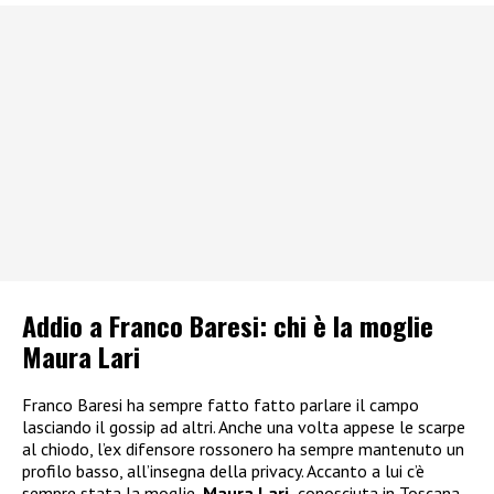
Addio a Franco Baresi: chi è la moglie
Maura Lari
Franco Baresi ha sempre fatto fatto parlare il campo
lasciando il gossip ad altri. Anche una volta appese le scarpe
al chiodo, l’ex difensore rossonero ha sempre mantenuto un
profilo basso, all’insegna della privacy. Accanto a lui c’è
sempre stata la moglie,
Maura Lari,
conosciuta in Toscana,