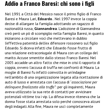
Addio a Franco Baresi: chi sono i figli
Nel 1991 a Città del Messico nasce il primo figlio di Franco
Baresi e Maura Lari,
Edoardo
.. Nel 1997 invece la coppia
decise di allargare la famiglia adottando un ragazzo di
nazionalità russa,
Giannandrea
. L’adozione di Giannandrea
creò però un pò di scompiglio nella famiglia Baresi, in quanto
iniziarono a circolare voci che mettevano in dubbio
l’effettiva paternità dell’ex difensore rossonero sul figlio
Edoardo. Si diceva infatti che Edoardo fosse frutto di
una relazione extraconiugale di Maura con un collega del
marito. Accuse smentite dallo stesso Franco Baresi. Nel
2005 accadde un altro fatto che mise in crisi il rapporto di
coppia, ovvero l’accusa di truffa nei confronti di Maura. La
moglie di Baresi fu infatti coinvolta in un’indagine
nell’ambito di una organizzazione legata alla ricettazione di
auto di lusso e arrestata
con l’accusa di “
associazione per
delinquere finalizzata alla truffa”
: per gli inquirenti, Maura
aveva utilizzato la sua rete di contatti per avvicinare
potenziali vittime tra i vip. La difesa invece riteneva che la
donna fosse stata arrestata solo perché conosceva alcuni
degli indagati. Alla fine, Maura ne uscì completamente