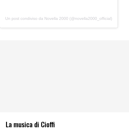
Un post condiviso da Novella 2000 (@novella2000_official)
La musica di Cioffi