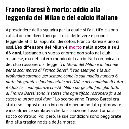
Franco Baresi è morto: addio alla
leggenda del Milan e del calcio italiano
A prescindere dalla squadra per la quale si fa il tifo ci sono
calciatori che diventano per tutti delle vere e proprie
leggende al di là, appunto, dei colori. Franco Baresi è uno di
essi.
L’ex difensore del Milan è
morto
nella notte a soli
66 anni
, lasciando un vuoto enorme non solo nel club
milanese, ma nell’intero mondo del calcio. Nel comunicato
del club rossonero si legge:
“La Storia del Milan è in lacrime
per la scomparsa di Franco Baresi. Il suo esempio e la sua
profondità saranno, per sempre come la sua maglia numero 6,
parte integrante e fondamentale del DNA e del cammino di tutto
il Club. Le condoglianze che AC Milan porge alla famiglia tutta
di Franco Baresi sono le stesse che ogni tifoso rossonero fa a sé
stesso in un’ora così dura.
” Lo scorso anno Franco Baresi era
stato sottoposto a un intervento per un nodulo polmonare
e inizialmente sembrava che la situazione fosse tornata
sotto controllo. Poi, però, le sue condizioni sono peggiorate
fino alla tragica notizia della morte.