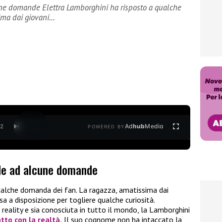
ne domande Elettra Lamborghini ha risposto a qualche
ima dai giovani…
Ad
hub
Media
/
2
POWERED BY
nde ad alcune domande
ualche domanda dei fan. La ragazza, amatissima dai
sa a disposizione per togliere qualche curiosità.
eality e sia conosciuta in tutto il mondo, la Lamborghini
tto con la realtà.
Il suo cognome non ha intaccato la