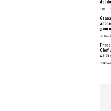
del d
LUCREZ
Grana
anche
gour
REDAZI
Franc
Chef 
sa di
REDAZI