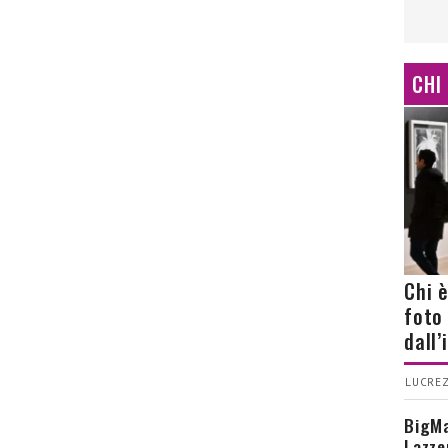
CHI
Chi 
foto
dall
LUCREZ
BigMa
Lazze