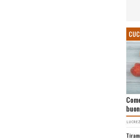
CUC
Come
buon
LUCREZ
Tiram