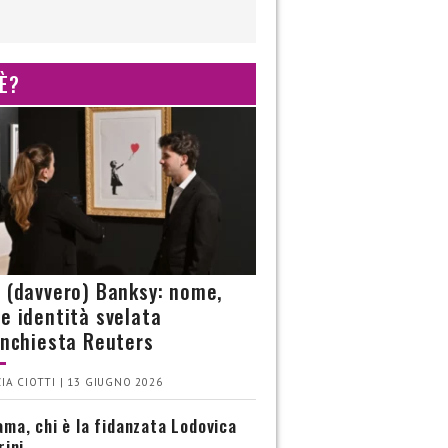
 È?
è (davvero) Banksy: nome,
 e identità svelata
’inchiesta Reuters
IA CIOTTI | 13 GIUGNO 2026
ma, chi è la fidanzata Lodovica
rini