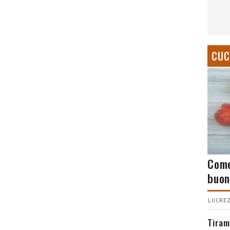
CUC
Come
buon
LUCREZ
Tiram