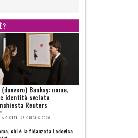
 È?
è (davvero) Banksy: nome,
 e identità svelata
’inchiesta Reuters
IA CIOTTI | 13 GIUGNO 2026
ma, chi è la fidanzata Lodovica
rini