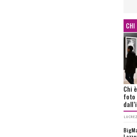
CHI
Chi 
foto
dall
LUCREZ
BigMa
Lazze