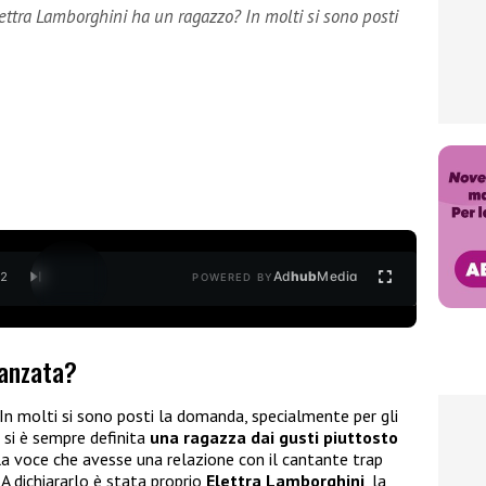
ettra Lamborghini ha un ragazzo? In molti si sono posti
Ad
hub
Media
/
2
POWERED BY
danzata?
n molti si sono posti la domanda, specialmente per gli
a si è sempre definita
una ragazza dai gusti piuttosto
la voce che avesse una relazione con il cantante trap
 A dichiararlo è stata proprio
Elettra Lamborghini
, la