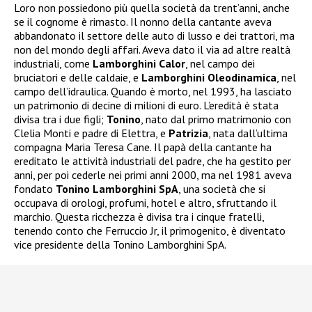
Loro non possiedono più quella società da trent’anni, anche
se il cognome è rimasto. Il nonno della cantante aveva
abbandonato il settore delle auto di lusso e dei trattori, ma
non del mondo degli affari. Aveva dato il via ad altre realtà
industriali, come
Lamborghini Calor
, nel campo dei
bruciatori e delle caldaie, e
Lamborghini Oleodinamica
, nel
campo dell’idraulica. Quando è morto, nel 1993, ha lasciato
un patrimonio di decine di milioni di euro. L’eredità è stata
divisa tra i due figli;
Tonino
, nato dal primo matrimonio con
Clelia Monti e padre di Elettra, e
Patrizia
, nata dall’ultima
compagna Maria Teresa Cane. Il papà della cantante ha
ereditato le attività industriali del padre, che ha gestito per
anni, per poi cederle nei primi anni 2000, ma nel 1981 aveva
fondato
Tonino Lamborghini SpA
, una società che si
occupava di orologi, profumi, hotel e altro, sfruttando il
marchio. Questa ricchezza è divisa tra i cinque fratelli,
tenendo conto che Ferruccio Jr, il primogenito, è diventato
vice presidente della Tonino Lamborghini SpA.