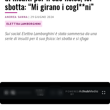
sbotta: “Mi girano i cogl**ni”
ANDREA SANNA
|
29 GIUGNO 2024
ELETTRA LAMBORGHINI
Sui social Elettra Lamborghini è stata sommersa da una
serie di insulti per il suo fisico: lei sbotta e si sfoga
0:30 /
Ad
hub
Media
POWERED
1
/
2
1:40
BY