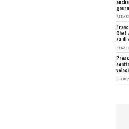
anche
gour
REDAZI
Franc
Chef 
sa di
REDAZI
Press
senti
veloci
LUCREZ