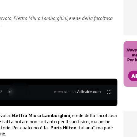
ervata. Elettra Miura Lamborghini, erede della facoltosa
i…
Ad
hub
Media
/
2
POWERED BY
rvata.
Elettra Miura Lamborghini
, erede della facoltosa
è fatta notare non soltanto per il suo fisico, ma anche
torie. Per qualcuno è la “
Paris Hilton
italiana”, ma pare
one.