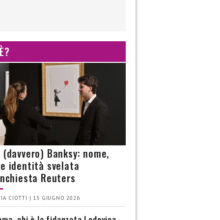
 È?
è (davvero) Banksy: nome,
 e identità svelata
’inchiesta Reuters
IA CIOTTI | 13 GIUGNO 2026
ma, chi è la fidanzata Lodovica