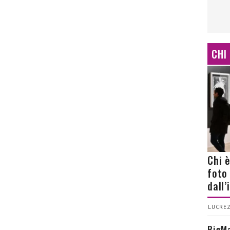
CHI
Chi 
foto
dall
LUCREZ
BigMa