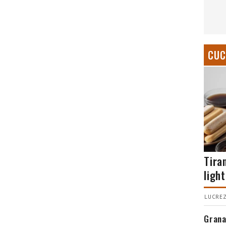
CUC
Tira
light
LUCREZ
Grana