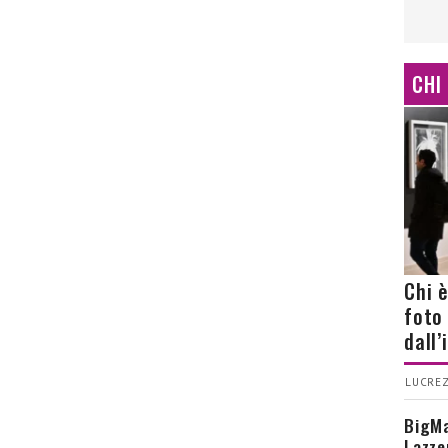
CHI
Chi 
foto
dall
LUCREZ
BigMa
Lazze