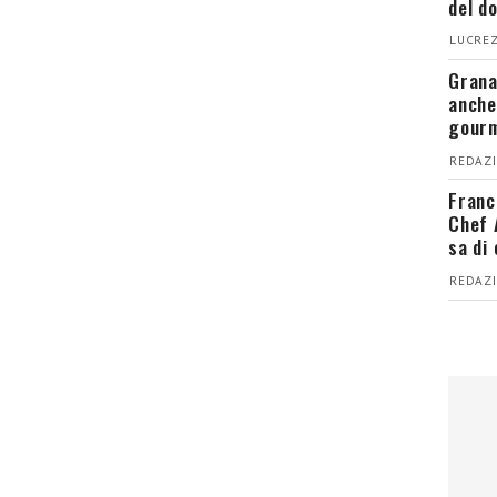
del d
LUCREZ
Grana
anche
gour
REDAZI
Franc
Chef 
sa di
REDAZI