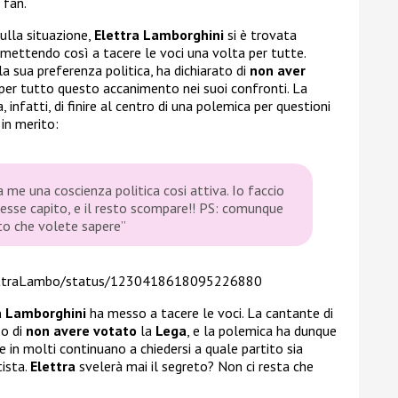
 fan.
ulla situazione,
Elettra Lamborghini
si è trovata
mettendo così a tacere le voci una volta per tutte.
a sua preferenza politica, ha dichiarato di
non aver
a per tutto questo accanimento nei suoi confronti. La
a, infatti, di finire al centro di una polemica per questioni
 in merito:
me una coscienza politica cosi attiva. Io faccio
vesse capito, e il resto scompare!! PS: comunque
to che volete sapere”
lettraLambo/status/1230418618095226880
a Lamborghini
ha messo a tacere le voci. La cantante di
o di
non avere votato
la
Lega
, e la polemica ha dunque
 in molti continuano a chiedersi a quale partito sia
tista.
Elettra
svelerà mai il segreto? Non ci resta che