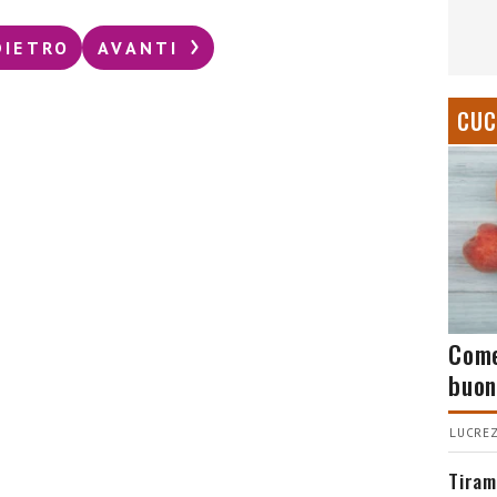
DIETRO
AVANTI
CUC
Come
buon
LUCREZ
Tiram