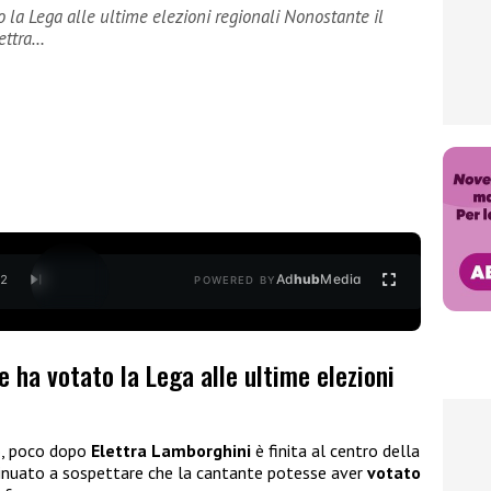
 la Lega alle ultime elezioni regionali Nonostante il
ettra…
Ad
hub
Media
/
2
POWERED BY
e ha votato la Lega alle ultime elezioni
o, poco dopo
Elettra Lamborghini
è finita al centro della
ntinuato a sospettare che la cantante potesse aver
votato