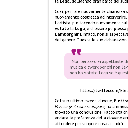
la
Lega
, deludendo gran parte dei suoi
Così, per fare nuovamente chiarezza s
nuovamente costretta ad intervenire, 
L’artista, pur tacendo nuovamente sull
votato
la
Lega
, e di essere perpless
Lamborghini
, infatti, non si aspettav
del genere. Queste le sue dichiarazioni
“Non pensavo vi aspettaste da 
musica e twerk per chi non l’a
non ho votato Lega se é ques
https://twitter.com/E
Col suo ultimo tweet, dunque,
Elettr
Musica (E il resto scompare)
ha ammess
trovato una conclusione. Fatto sta che
andata la preferenza della giovane ar
attendere per scoprire cosa accadrà.