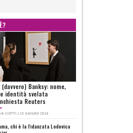
 È?
è (davvero) Banksy: nome,
 e identità svelata
’inchiesta Reuters
IA CIOTTI | 13 GIUGNO 2026
ma, chi è la fidanzata Lodovica
rini